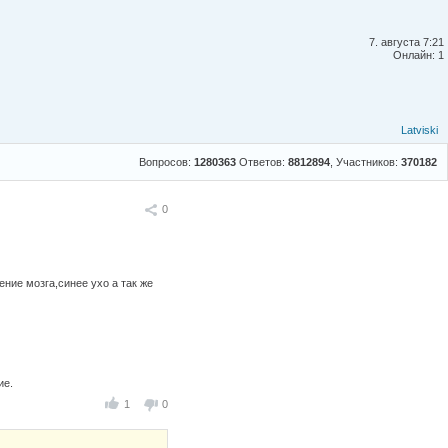
7. августа 7:21
Онлайн: 1
Latviski
Вопросов:
1280363
Ответов:
8812894
, Участников:
370182
Поделиться
0
ение мозга,синее ухо а так же
ие.
1
0