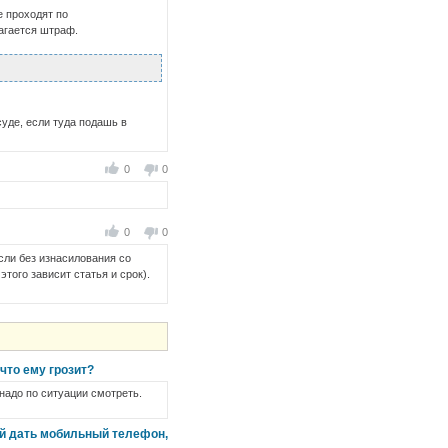
е проходят по
лагается штраф.
суде, если туда подашь в
0
0
0
0
если без изнасилования со
этого зависит статья и срок).
что ему грозит?
 надо по ситуации смотреть.
ой дать мобильный телефон,