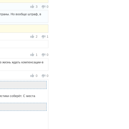
3
0
страны. Но вообще штраф, в
2
1
1
0
сю жизнь ждать компенсации-в
0
0
истики соберёт. С места