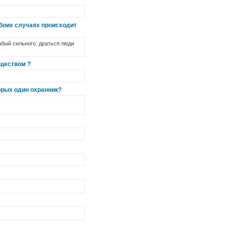
обоих случаях происходит
абый сильного. драться люди
бществом ?
торых один охранник?