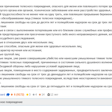
ое причинение телесного повреждения, опасного для жизни или повлекшего потерю зр
ругого органа или органов, психическое заболевание или иное расстройство здоровья,
й трудоспособности не менее чем на одну треть, или повлекшее прерывание беремен
 обезображивании лица (тяжкое телесное повреждение),-
 лишением свободы на срок до десяти лет и полицейским надзором на срок до трех лет
ствия:
ые в связи с выполнением потерпевшим или его близким своих служебных или профе
 в предотвращении или пресечении преступного либо иного неправомерного деяния, ил
досудебного расследования;
ые в отношении двух или нескольких лиц;
ые способом, опасным для жизни или здоровья нескольких лиц;
характер мучения или истязания;
ые группой лиц;
ые лицом, уже ранее совершившим убийство или нанесшим умышленные тяжкие теле
 тяжких телесных повреждений, причиненных в состоянии сильного душевного волнен
бходимой обороны либо нарушении условий задержания лица;
ые лицом, помещенным в место содержания задержанных, предварительного заключен
 лишением свободы на срок от трех до двенадцати лет и полицейским надзором на срок
ие умышленного тяжкого телесного повреждения, вследствие неосторожности виновно
,
лишением свободы на срок от трех до пятнадцати лет и полицейским надзором на срок 
pard
6 (9172)
3
4
14
12 лет
сное повреждение