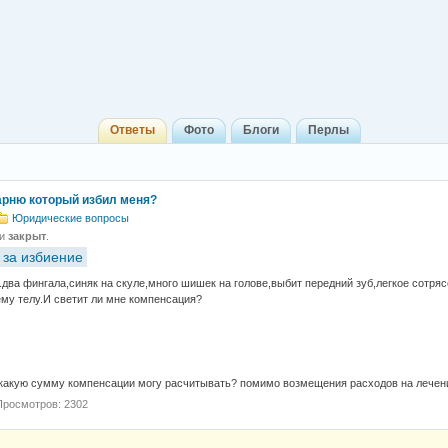
Ответы
Фото
Блоги
Перлы
парню который избил меня?
Юридические вопросы
 и
закрыт
.
 за избиение
.два фингала,синяк на скуле,много шишек на голове,выбит передний зуб,легкое сотряс
ему телу.И светит ли мне компенсация?
какую сумму компенсации могу расчитывать? помимо возмещения расходов на лечен
Просмотров: 2302