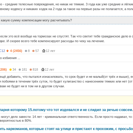
но - средние телесные повреждения, но никак не тяжкие. 3 года как уже средние и лёгки
ному кодексу и никаких ходок на 2 года за такое на первые разы не полагается, а по
 какую сумму компенсации могу расчитывать?
 если это всё вообще на тормозах не спустят. Так что светит тебе гражданское дело в 
дке. И скорее всего тебе компенсируют расходы по чеку на лечение.
C12
4 (2456)
8
57
12 лет
о избиения ...
2206)
34
181
818
12 лет
ещё добавить, что пытался изнасиловать, то срок будет и не малый(от трёх и выше), 
побоями в течении трёх суток, то будет хулиганство с нанесением тяжких или нет (от 
ам не будет ни в том ни в другом случаи.
 парня которому 15.потому что тот издевался и не слидил за речью совсем.
 могут дело завести. 14 лет - криминальная ответственность. Если просто надавал, то
 вероятностью в 80%.
ить наркоманов, которые стоят на улице и пристают к прохожим, с просьб