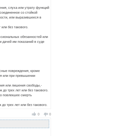
ения, слуха или утрату функций
 соединенное со стойкой
ности, или выразившееся в
 или без такового.
ссиональных обязанностей или
и дачей им показаний в суде
сные повреждения, кроме
ия или при превышении
ия или лишения свободы,-
 до трех лет или без такового.
го повлекшее смерть
до трех лет или без такового.
0
0