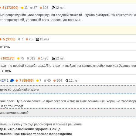
8 (172900)
11
37
308
12 лет
ные повреждения. Или повреждения средней тяжести...Нужно смотреть УК конкретной 
от повреждений, условный срок...вплоть до тюрьмы.
5 (3335)
7
26
12 лет
 очень.
8 (102178)
75
319
1493
12 лет
садят по первой ходке2 года.1/3 отсидит и выйдет на химию,стройки нар хоз.будешь в
ты нет.
МЕР 1
7 (85488)
7
40
304
12 лет
парню который избил меня
чае срок. Ну а если ранее не привлекался и там всякие банальные, хорошие характер
 и тд то штраф.
 мне компенсация?
укажешь сумму то суд рассмотрит и примет решение.
деяния в отношении здоровья лица
 Умышленное тяжкое телесное повреждение