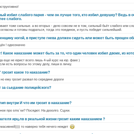
структивно!
ый избил слабого парня - чем он лучше того, кто избил девушку? Ведь в 
лее слабого.
вают тоже сильные. а во вторых - дело совсем не в том, сильный бьёт слабого или сл
согласны и готовы подраться, тогда это поединок, и пусть победит сильнейший.
нщину ногой, в приступе гнева должен сидеть или может быть прощен о
ён ! однозначно
т! Какое наказание может быть за то, что один человек избил двоих, из ко
да еще не юрист всего лишь 4-ый курс на юр. факе )
если есть вопросы по этому делу, пиши в личку.
грозит какое то наказание?
 но ему грозит развал по середине дороги
т за сьедание полицейского?
лип внутри И что им грозит в наказание?
ое про sms`ки? Посядют. На дооолго. Сцуки.
ателя ирц.лв в реальной жизни грозит каким наказанием ?
и масивней)))) то наверно тебя нечего неждет