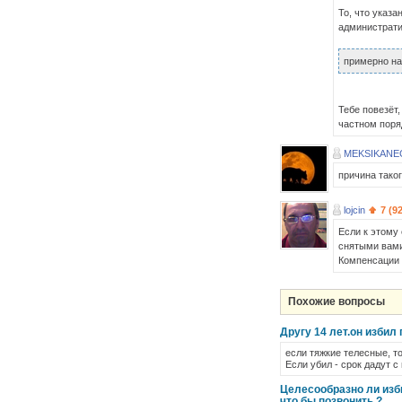
То, что указа
административ
примерно на
Тебе повезёт,
частном поря
MEKSIKANE
причина таког
lojcin
7 (9
Если к этому 
снятыми вами 
Компенсации в
Похожие вопросы
Другу 14 лет.он избил
если тяжкие телесные, то
Если убил - срок дадут с
Целесообразно ли изб
что бы позвонить ?