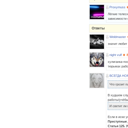
Proxymuss
Лёгкие телес
зависимости 
Ответы
Weldmaster
значит любит
night vulf
хулиганка-по
тюрьмах рабо
ВСЕГДА НО
Что грозит 
В худшем слу
работы/учёбы
И светит ли
Если в иске 
Преступные 
Статья 125.