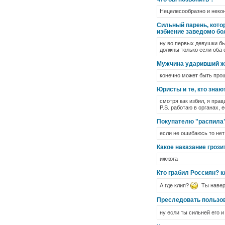
Нецелесообразно и некон
Сильный парень, котор
избиение заведомо бо
ну во первых девушки бы
должны только если оба 
Мужчина ударивший же
конечно может быть прощ
Юристы и те, кто знаю
смотря как избил, я прав
P.S. работаю в органах, 
Покупателю "распила" 
если не ошибаюсь то нет
Какое наказание грози
ижжога
Кто грабил Россиян? к
А где клип?
Ты наверн
Преследовать пользов
ну если ты сильней его 