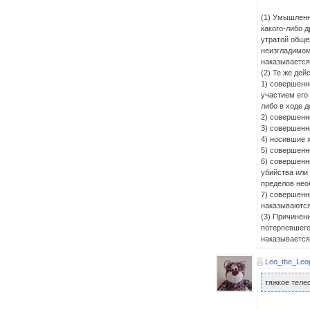
(1) Умышленн
какого-либо д
утратой обще
неизгладимом
наказывается
(2) Те же дей
1) совершенн
участием его
либо в ходе 
2) совершенн
3) совершенн
4) носившие 
5) совершенн
6) совершенн
убийства или
пределов нео
7) совершенн
наказываются
(3) Причинен
потерпевшего
наказывается 
Leo_the_Leo
тяжкое теле