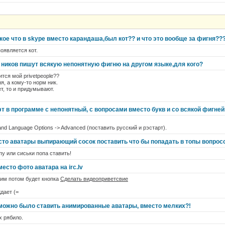
акое что в skype вместо карандаша,был кот?? и что это вообще за фигня??
оявляется кот.
 ников пишут всякую непонятную фигню на другом языке,для кого?
ится мой privetpeople??
я, а кому-то норм ник.
ет, то и придумывают.
т в программе с непонятный, с вопросами вместо букв и со всякой фигней
 and Language Options -> Advanced (поставить русский и рэстарт).
сто аватары выпирающий сосок поставить что бы попадать в топы вопросо
пу или сиськи попа ставить!
есто фото аватара на irc.lv
ним потом будет кнопка
Сделать видеоприветсвие
дает (=
 можно было ставить анимированные аватары, вместо мелких?!
х рябило.