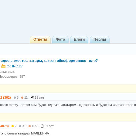
Ответы
Фото
Блоги
Перлы
я здесь вместо аватары, какое-тобесформенное тело?
Об IRC.LV
 и
закрыт
.
Просмотров: 387
2 (362)
3
11
19 лет
 свою фотку...потом там будет..сделать аватаром...щелкнешь и будет на аватаре твое п
(4078)
2
31
165
19 лет
 , это белый квадрат МАЛЕВИЧА