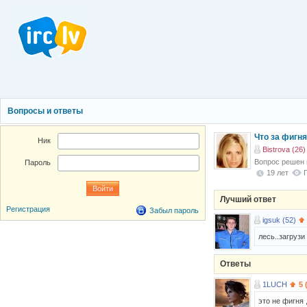
Вопросы и ответы
Что за фигн
Ник
Bistrova (26)
Вопрос решен
Пароль
19 лет
Лучший ответ
Регистрация
Забыл пароль
igsuk (52)
лесь..загрузи
Ответы
1LUCH
5 
это не фигня