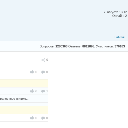
7. августа 13:12
Онлайн: 2
Latviski
Вопросов:
1280363
Ответов:
8812895
, Участников:
370183
Поделиться
0
0
0
0
1
релестное личико...
0
0