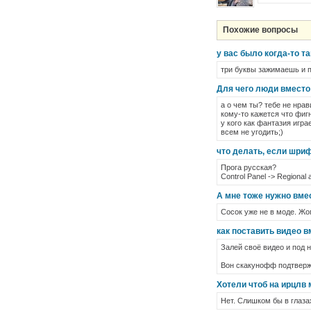
Похожие вопросы
у вас было когда-то т
три буквы зажимаешь и п
Для чего люди вместо
а о чем ты? тебе не нрав
кому-то кажется что фигн
у кого как фантазия игра
всем не угодить;)
что делать, если шриф
Прога русская?
Control Panel -> Regional
А мне тоже нужно вме
Сосок уже не в моде. Жо
как поставить видео вм
Залей своё видео и под 
Вон скакунофф подтверж
Хотели чтоб на ирцлв
Нет. Слишком бы в глаза