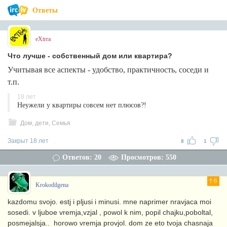
Ответы
eXtrra
Что лучше - собственный дом или квартира?
Учитывая все аспекты - удобство, практичность, соседи и
т.п.
18 лет
Неужели у квартиры совсем нет плюсов?!
Дом, дети, Семья
Закрыт 18 лет
8
1
Ответов: 20
Просмотров: 550
6
Krokodilgena
kazdomu svojo. estj i pljusi i minusi. mne naprimer nravjaca moi
sosedi. v ljuboe vremja,vzjal , powol k nim, popil chajku,poboltal,
posmejalsja.. horowo vremja provjol. dom ze eto tvoja chasnaja