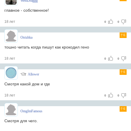
WestDraggg
главное - собственное!
18 лет
0
0
6
Otrizhka
тошно читать когда пишут как крокодил гено
18 лет
0
0
6
Allower
Смотря какой дом и где
18 лет
0
0
6
OmgImFamous
Смотря для чего.