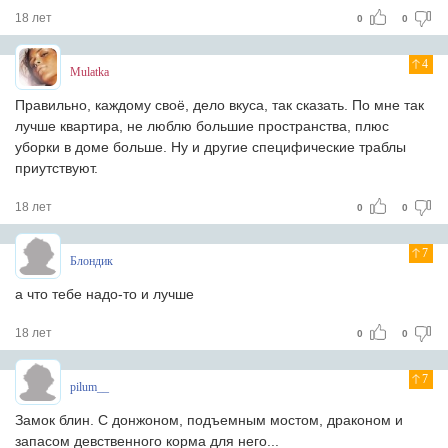
18 лет
0
0
4
Mulatka
Правильно, каждому своё, дело вкуса, так сказать. По мне так
лучше квартира, не люблю большие пространства, плюс
уборки в доме больше. Ну и другие специфические траблы
приутствуют.
18 лет
0
0
7
Блондик
а что тебе надо-то и лучше
18 лет
0
0
7
pilum__
Замок блин. С донжоном, подъемным мостом, драконом и
запасом девственного корма для него...