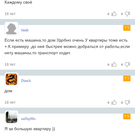
Каждому своё
18 лет
0
0
5
fatale
Если есть машина,то дом.Удобно очень.У квартиры тоже есть
+.К примеру ,до неё быстрее можно добраться от работы,если
нету машины,то транспорт ходит.
18 лет
0
0
5
Dimch
дом
18 лет
0
0
6
naJIepMo
Я за большую квартиру ))