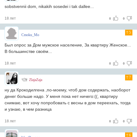
sobstvennii dom, nikakih sosedei i tak dallee...
18 лет
0
0
5
Cmoku_Mo
Был опрос за Дом мужское население, За квартиру Женское...
В большинстве своём...
18 лет
0
0
7
ZlajaZaja
ну да Крокодилгена ,по-моему, чтоб дом содержать, наоборот
денег больше надо. У меня пока нет ничего:((, квартиру
снимаю, вот хочу попробовать с весны в дом переехать, тогда
и узнаю, в чем разница
18 лет
0
0
6