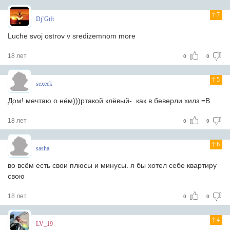
7
Dj`Gift
Luche svoj ostrov v sredizemnom more
18 лет
0
0
5
sexeek
Дом! мечтаю о нём)))ртакой клёвый- как в беверли хилз =В
18 лет
0
0
6
sasha
во всём есть свои плюсы и минусы. я бы хотел себе квартиру
свою
18 лет
0
0
4
LV_19