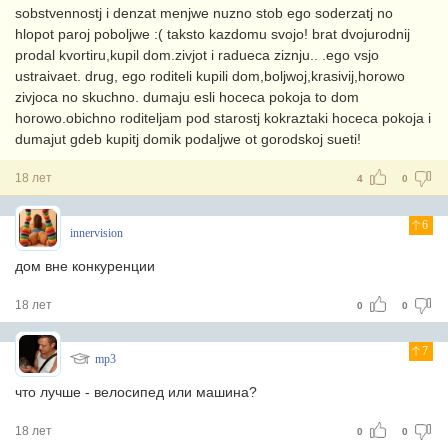
sobstvennostj i denzat menjwe nuzno stob ego soderzatj no
hlopot paroj poboljwe :( taksto kazdomu svojo! brat dvojurodnij
prodal kvortiru,kupil dom.zivjot i radueca ziznju.. .ego vsjo
ustraivaet. drug, ego roditeli kupili dom,boljwoj,krasivij,horowo
zivjoca no skuchno. dumaju esli hoceca pokoja to dom
horowo.obichno roditeljam pod starostj kokraztaki hoceca pokoja i
dumajut gdeb kupitj domik podaljwe ot gorodskoj sueti!
18 лет
4
0
6
innervision
дом вне конкуренции
18 лет
0
0
7
mp3
что лучше - велосипед или машина?
18 лет
0
0