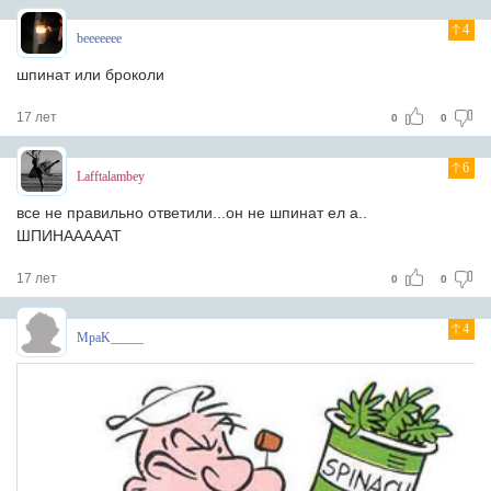
4
beeeeeee
шпинат или броколи
17 лет
0
0
6
Lafftalambey
все не правильно ответили...он не шпинат ел а..
ШПИНАААААТ
17 лет
0
0
4
MpaK_____