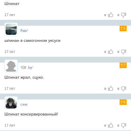
Шпинат
17 лет
0
0
3
Pain^
шпинан в самогонном уксусе
17 лет
0
0
7
Jay`
Шпинат жрал, сцуко.
17 лет
0
0
6
слон
Шпинат консервированный!
17 лет
0
0