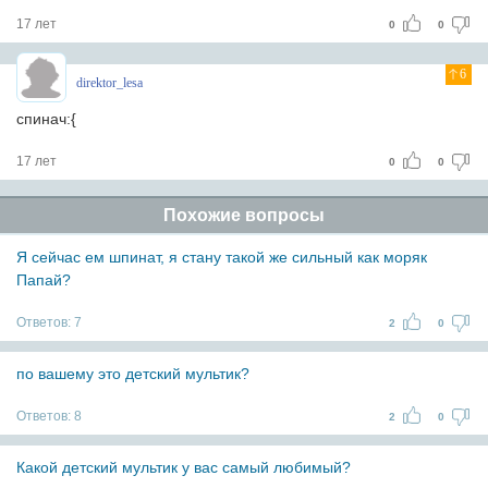
17 лет
0
0
6
direktor_lesa
cпинач:{
17 лет
0
0
Похожие вопросы
Я сейчас ем шпинат, я стану такой же сильный как моряк
Папай?
Ответов:
7
2
0
по вашему это детский мультик?
Ответов:
8
2
0
Какой детский мультик у вас самый любимый?