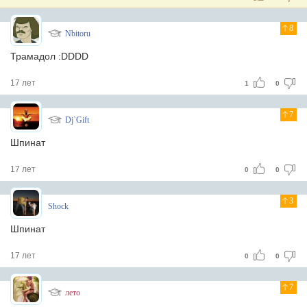
8
Nbitoru
Трамадол :DDDD
17 лет
1
0
7
Dj`Gift
Шпинат
17 лет
0
0
3
Shock
Шпинат
17 лет
0
0
7
лето