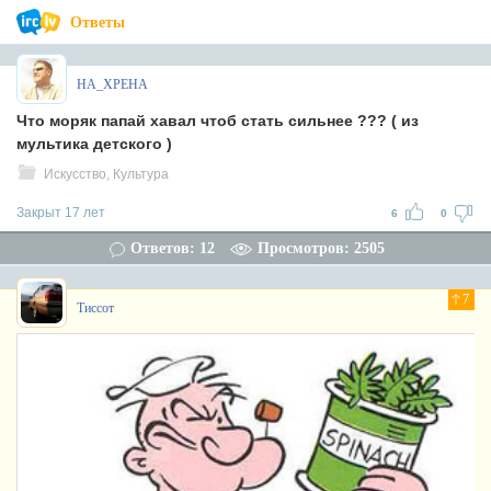
Ответы
HA_XPEHA
Что моряк папай хавал чтоб стать сильнее ??? ( из
мультика детского )
Искусство, Культура
Закрыт 17 лет
6
0
Ответов: 12
Просмотров: 2505
7
Тиссот