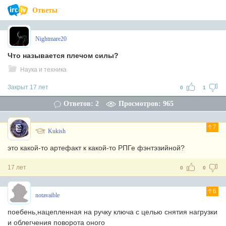
Ответы
Nightmare20
Что называется плечом силы?
Наука и техника
Закрыт 17 лет
0
1
Ответов: 2
Просмотров: 965
7
Kukish
это какой-то артефакт к какой-то РПГе фэнтэзийной?
17 лет
0
0
6
notavaible
поебень,нацепленная на ручку ключа с целью снятия нагрузки
и облегчения поворота оного