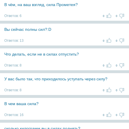
В чём, на ваш взгляд, сила Прометея?
Ответов:
6
0
0
Вы сейчас полны сил?:D
Ответов:
13
0
0
Что делать, если не в силах отпустить?
Ответов:
8
0
0
У вас было так, что приходилось уступать через силу?
Ответов:
8
0
0
В чем ваша сила?
Ответов:
16
0
0
сколько килограмм вы в силах поднять?