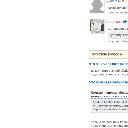
Josef M
2
какое кольцо?
просто патри
Сая (36)
вот спроси у 
ну вроде как
но у нас лют
Похожие вопросы
что означает потеря о
да глупости это всё. Дей
подсознательно к этому 
Что означает кольцо 
Кольцо на
Кольцо – символ бессме
независимо от того, из
В наше время кольцо бо
купленное колечко, опр
серьезно к выбору коль
На мужско
Кольца на больших пальц
подают сигнал "прошу вн