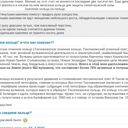
ксуальном плане. Мнение на этот счет не меняется последние две тысячи лет. Еще дре
 фаллоса и носили на нем железные кольца для защиты своей мужской силы.
кольца на пальце.
ытянутыми камнями помогут придать руке изящества;
упными камнями не идут женщинам небольшого роста, обладательницам слишком тонки
ит руку девушки лучше, чем массивный перстень;
ец на одном пальце считается дурным тоном;
гоценными камнями не принято носить днем.
ное кольцо" и что оно означает?
кое огненное кольцо (Тихоокеанское огненное кольцо, Тихоокеанский огненный пояс; анг
канов, пояс активной вулканической деятельности и землетрясений, окаймляющий бас
. 40 тыс. км. Вулканы цепью протягиваются от полуострова Камчатка через Курильск
стров Новая Гвинея, Соломоновы острова, Новую Зеландию. Продолжением цепи являю
ненной Земли, Анд, Кордильер и Алеутских островов.
Всего в этой зоне расположе
ных на Земле (всего 452 вулканов, что составляет более 75% активных и потухш
кольцо возникло в результате движения и столкновения тектонических плит. В Тихом о
 океанической литосферы, главная из которых Восточно-Тихоокеанская (включает в 
о периферии океана происходит субдукция этой литосферы под обрамляющие континен
епочка вулканов, которые вместе и образуют Тихоокеанское кольцо. Но кольцо это не
й Зеландии и вдоль побережья Антарктиды. Кроме того, ни субдукции, ни вулканизма н
полуострова и штата Калифорния (св. 2000 км) и к северу от острова Ванкувер (ок. 15
asp.html
на среднем пальце?
красивей было!