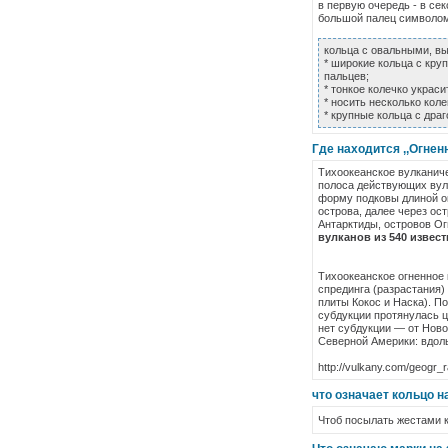
в первую очередь - в се
большой палец символом
Значение 
кольца с овальными, в
* широкие кольца с кр
пальцев;
* тонкое колечко украс
* носить несколько кол
* крупные кольца с дра
Где находится ,,Огнен
Тихоокеанское вулканичес
полоса действующих вул
форму подковы длиной ок
острова, далее через о
Антарктиды, островов Ог
вулканов из 540 извест
Тихоокеанское огненное 
спрединга (разрастания)
плиты Кокос и Наска). П
субдукции протянулась ц
нет субдукции — от Ново
Северной Америки: вдоль 
http://vulkany.com/geogr_r
что означает кольцо 
Чтоб посылать жестами 