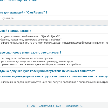
золотом кольце: К7, 7 ТЮ?
ие для латышей - "Čau Rasma" ?
.. ну или да:
шей : sarauj, sarauj!?
ь одним словом, то ближе всего "Давай! Давай!".
берись, напрягись, выложись до конца и победи!".
 сфере использования, то это клич болельщиков, поддерживающий соревнующихся, ко
цо свалилось в унитаз, что это означает?
о вы похудели, либо сильно махали руками,
ра в ювелирку, подогнать колечко по размеру, это не дорого.
приметами это не связано, даже наоборот, возможно - к прибыли.
гда на девушке куча колец или отсутствие их означает таинство?
вою повседневную речь вносят русские слова - это означает что латвиеш
тышский язык беден, в результате чего они берут и добавляют в свой лексикон иностра
|
FAQ
|
Связаться с нами
|
Реклама@IRC