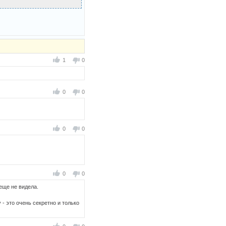
1
0
0
0
0
0
0
0
 еще не видела.
- это очень секретно и только