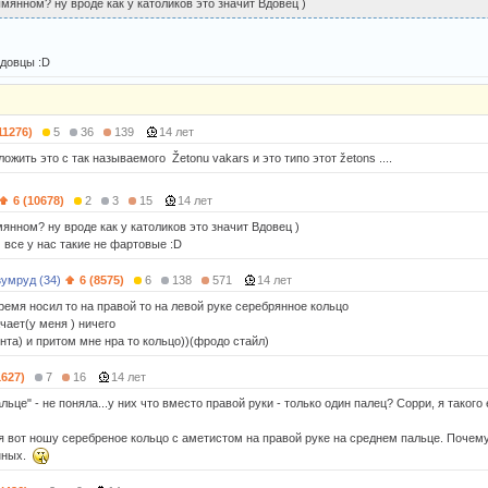
мянном? ну вроде как у католиков это значит Вдовец )
довцы :D
11276)
5
36
139
14 лет
жить это с так называемого Žetonu vakars и это типо этот žetons ....
6 (10678)
2
3
15
14 лет
янном? ну вроде как у католиков это значит Вдовец )
 все у нас такие не фартовые :D
умруд (34)
6 (8575)
6
138
571
14 лет
ремя носил то на правой то на левой руке серебрянное кольцо
чает(у меня ) ничего
нта) и притом мне нра то кольцо))(фродо стайл)
1627)
7
16
14 лет
льце" - не поняла...у них что вместо правой руки - только один палец? Сорри, я такого
я вот ношу серебреное кольцо с аметистом на правой руке на среднем пальце. Почему 
нных.