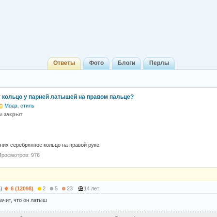
Ответы
Фото
Блоги
Перлы
т кольцо у парней латышей на правом пальце?
Мода, стиль
 и
закрыт
.
 них серебрянное кольцо на правой руке.
Просмотров: 976
)
6 (12098)
2
5
23
14 лет
начит, что он латыш