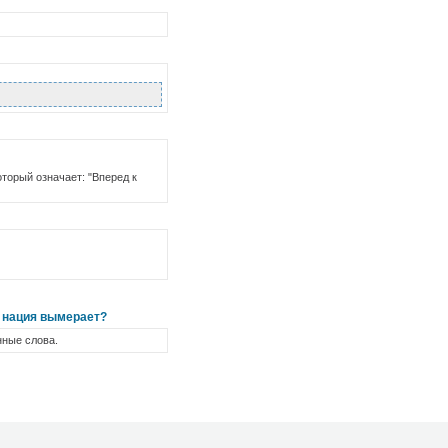
торый означает: "Вперед к
у нация вымерает?
нные слова.