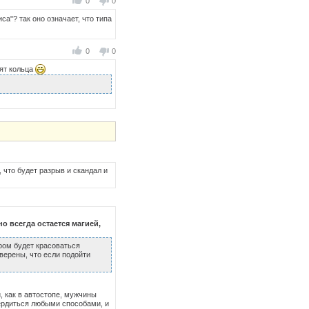
0
0
а"? так оно означает, что типа
0
0
сят кольца
, что будет разрыв и скандал и
но всегда остается магией,
ром будет красоваться
уверены, что если подойти
, как в автостопе, мужчины
вердиться любыми способами, и