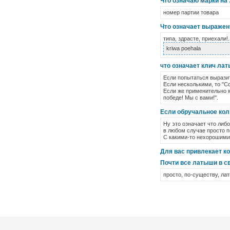
Что означаю марки на 
номер партии товара
Что означает выражен
типа, здрасте, приехали!.
kriwa poehala
что означает клич латы
Если попытаться выразит
Если несколькими, то "Со
Если же применительно к
победе! Мы с вами!".
Если обручальное коль
Ну это означает что либ
в любом случае просто по
С какими-то нехорошими 
Для вас привлекает ко
Почти все латыши в с
просто, по-существу, ла