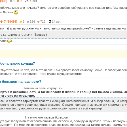
 (436)
3
9
14 лет
обручальное или печатка? золотое или серебряное? или это про кольцо типа "лачплесис
от Латвии
7 (89486)
9
184
712
14 лет
них =)) а зачем русские носят золотые кольца на правой руке? и зачем ваще парни но
 у католиков это значит Вдовец )
еране
бручального кольца?
ствует только на тех, кто в это верит. Там срабатывает самовнушение. Человек уверен
готовится. А кто готовится - того планы осуществляются
на большом пальце руки?
 пальце девушки.
ртия и бесконечности, а также власти и любви. У кольца нет начала и конца. О
 чего оно изготовлено.
льше является атрибутом красоты и социального положения. И выбор пальца, на кото
еделяется в силу своих взглядов и вкусов. Однако психологи, астрологи и хироманты 
ца и его месту ношения на руке, можно корректировать свой характер
м пальце большом.
ах рук заслуживают особого внимания, особенно, если рука мужская. Этими пальцами
имания!". По мнению психологов, главное желание владельца такого кольца - самоут