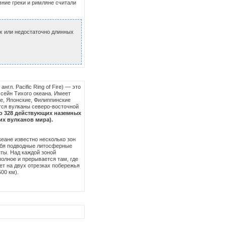
вние греки и римляне считали
х или недостаточно длинных
л. Pacific Ring of Fire) — это
сейн Тихого океана. Имеет
ие, Японские, Филиппинские
тся вулканы северо-восточной
но 328 действующих наземных
их вулканов мира).
кеане известно несколько зон
себя подводные литосферные
ты. Над каждой зоной
полное и прерывается там, где
ет на двух отрезках побережья
00 км).