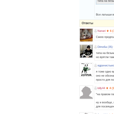
типа на безы
Все латыши в
Ответы
Nanari
6 (
Смею предполо
Dimo6a (35)
типа на безым
но врятли там
ядрачистыиз
я тоже одно в
оно не обозна
просто для по
lolly44
4 (
"на правом па
ну и вообще, 
для посвяще