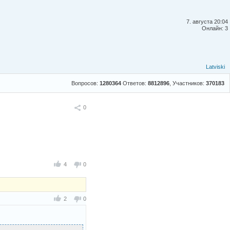
7. августа 20:04
Онлайн: 3
Latviski
Вопросов:
1280364
Ответов:
8812896
, Участников:
370183
Поделиться
0
4
0
2
0