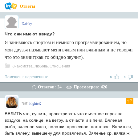
Ответы
Daisky
Что они имеют ввиду?
Я занимаюсь спортом и немного программированием, но
мои друзья называют меня вялым или вялиным и не говорят
что это значит(как то обидно звучит).
Знакомства, Любовь, Отношения
Помещен в нерешенные
0
0
Ответов: 24
Просмотров: 426
7
FighteR
ВЯЛИТЬ что, сушить, проветривать что съестное впрок на
воздухе, на солнце, на ветру, а отчасти и в печи. Вяленая
рыба, вяленое мясо, полотки, провесное, полтевое. Вялиться,
быть вялену, вывешену для провялеиья. Вяленье ср. вялка ж.