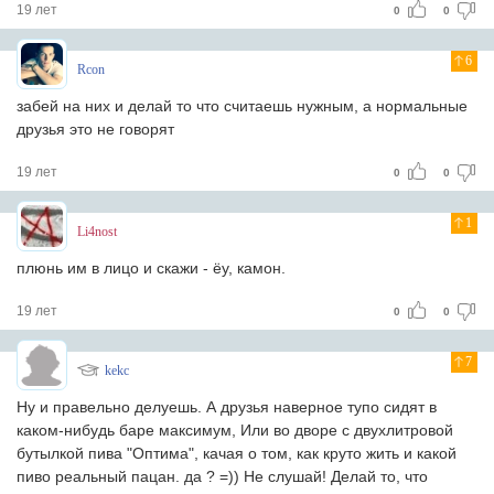
19 лет
0
0
6
Rcon
забей на них и делай то что считаешь нужным, а нормальные
друзья это не говорят
19 лет
0
0
1
Li4nost
плюнь им в лицо и скажи - ёу, камон.
19 лет
0
0
7
kekc
Ну и правельно делуешь. А друзья наверное тупо сидят в
каком-нибудь баре максимум, Или во дворе с двухлитровой
бутылкой пива "Оптима", качая о том, как круто жить и какой
пиво реальный пацан. да ? =)) Не слушай! Делай то, что