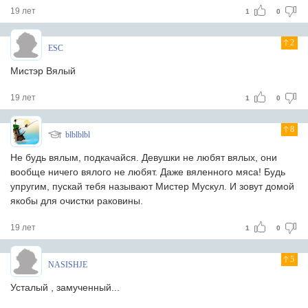
19 лет
1
0
2
ESC
Мистэр Вялый
19 лет
1
0
8
blblblbl
Не будь вялым, подкачайся. Девушки не любят вялых, они
вообще ничего вялого не любят. Даже вяленного мяса! Будь
упругим, пускай тебя называют Мистер Мускул. И зовут домой
якобы для очистки раковины.
19 лет
1
0
5
NASISHJE
Усталый , замученный...