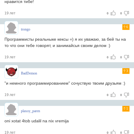
нравится тибе!
19 лет
0
0
6
trongo
Программисты реальныке кексы =) я их уважаю, за бей ты на
то что они тебе говорят, и занимайсья своим делом :)
19 лет
0
0
3
BadDemon
"и немного программированием" сочуствую твоим друзьям :)
19 лет
0
0
1
plaxoy_paren
oni xotat 4tob udalil na nix vremija
19 лет
0
0