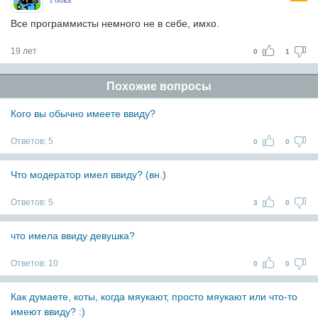
Pooka
Все программисты немного не в себе, имхо.
19 лет
0
1
Похожие вопросы
Кого вы обычно имеете ввиду?
Ответов:
5
0
0
Что модератор имел ввиду? (вн.)
Ответов:
5
3
0
что имела ввиду девушка?
Ответов:
10
0
0
Как думаете, коты, когда мяукают, просто мяукают или что-то
имеют ввиду? :)