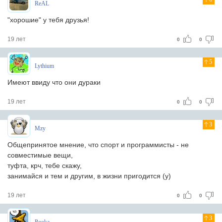
ReAL
"хорошие" у тебя друзья!
19 лет
0
0
5
Lythium
Имеют ввиду что они дураки
19 лет
0
0
3
Mzy
Общепринятое мнение, что спорт и программисты - не
совместимые вещи,
туфта, крч, тебе скажу,
занимайся и тем и другим, в жизни пригодится (y)
19 лет
0
0
3