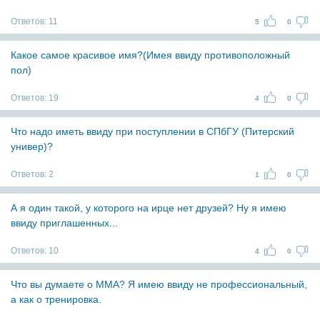
Ответов:
11
5
0
Какое самое красивое имя?(Имея ввиду противоположный
пол)
Ответов:
19
4
0
Что надо иметь ввиду при поступлении в СПбГУ (Питерский
универ)?
Ответов:
2
1
0
А я один такой, у которого на ирце нет друзей? Ну я имею
ввиду приглашенных...
Ответов:
10
4
0
Что вы думаете о ММА? Я имею ввиду не профессиональный,
а как о тренировка.