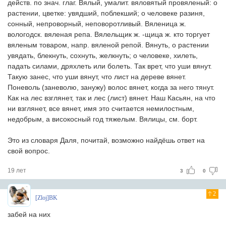
действ. по знач. глаг. Вялый, умалит. вяловятый провяленый: о
растении, цветке: увядший, поблекший; о человеке разиня,
сонный, непроворный, неповоротливый. Вяленица ж.
вологодск. вяленая репа. Вялельщик ж. -щица ж. кто торгует
вяленым товаром, напр. вяленой репой. Вянуть, о растении
увядать, блекнуть, сохнуть, желкнуть; о человеке, хилеть,
падать силами, дряхлеть или болеть. Так врет, что уши вянут.
Такую занес, что уши вянут, что лист на дереве вянет.
Поневоль (заневолю, занужу) волос вянет, когда за него тянут.
Как на лес взглянет, так и лес (лист) вянет. Наш Касьян, на что
ни взглянет, все вянет, имя это считается немилостным,
недобрым, а високосный год тяжелым. Вялицы, см. борт.
Это из словаря Даля, почитай, возможно найдёшь ответ на
свой вопрос.
19 лет
3
0
2
[Zloj]BK
забей на них