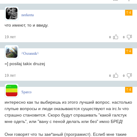
4
neekeeta
что имеют, то и ввиду.
19 лет
0
0
4
^Oxrannik^
=] posilaj takix druzej
19 лет
0
0
4
Sparco
интересно как ты выбирешь из этого лучший вопрос. настолько
глупые вопросы и люди оказываются существуют на irc.lv что
страшно становится. Скоро будут спрашивать "какой галстук
мне одеть", или "вану с пеной делать или без" имхо БРЕД!
Они говорят что ты зае*аный (програмист). Еслиб мне такие