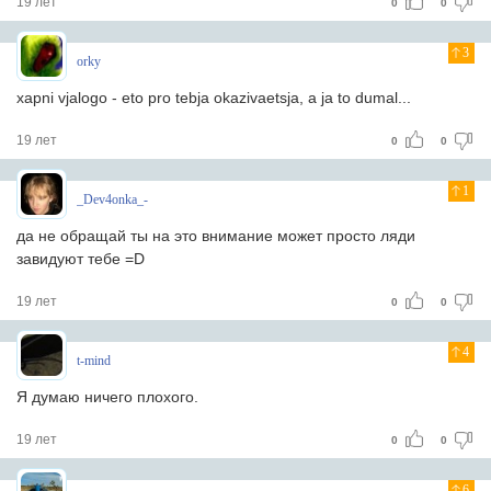
19 лет
0
0
3
orky
xapni vjalogo - eto pro tebja okazivaetsja, a ja to dumal...
19 лет
0
0
1
_Dev4onka_-
да не обращай ты на это внимание может просто ляди
завидуют тебе =D
19 лет
0
0
4
t-mind
Я думаю ничего плохого.
19 лет
0
0
6