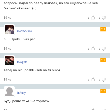
вопросы задал по реалу человек, яб его ещепохлеще чем
"вялый" обозвал :(((
19 лет
0
0
1
martiwwkka
nu i tjorki uvas psc...
19 лет
0
0
4
maygum
zabej na nih..poshli vseh na tri bukvi..
19 лет
0
0
6
Infinity
Будь реще !!! =D не тормози