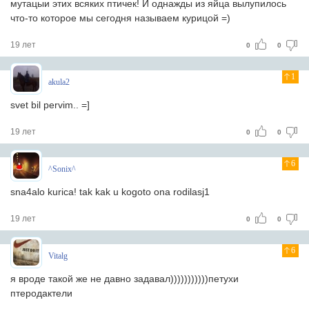
мутацыи этих всяких птичек! И однажды из яйца вылупилось
что-то которое мы сегодня называем курицой =)
19 лет
0
0
1
akula2
svet bil pervim.. =]
19 лет
0
0
6
^Sonix^
sna4alo kurica! tak kak u kogoto ona rodilasj1
19 лет
0
0
6
Vitalg
я вроде такой же не давно задавал)))))))))))петухи
птеродактели