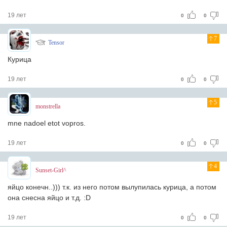
19 лет
0
0
7
Tensor
Курица
19 лет
0
0
5
monstrella
mne nadoel etot vopros.
19 лет
0
0
4
Sunset-Girl^
яйцо конечн..))) т.к. из него потом вылупилась курица, а потом
она снесна яйцо и т.д. :D
19 лет
0
0