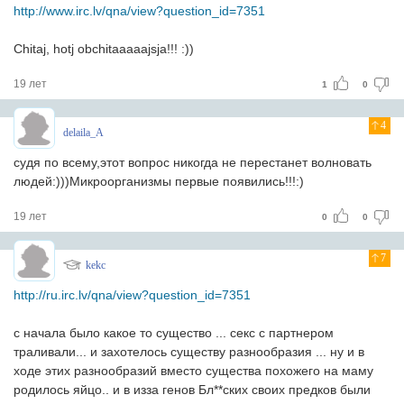
http://www.irc.lv/qna/view?question_id=7351
Chitaj, hotj obchitaaaaajsja!!! :))
19 лет
1
0
4
delaila_A
судя по всему,этот вопрос никогда не перестанет волновать
людей:)))Микроорганизмы первые появились!!!:)
19 лет
0
0
7
kekc
http://ru.irc.lv/qna/view?question_id=7351
с начала было какое то существо ... секс с партнером
траливали... и захотелось существу разнообразия ... ну и в
ходе этих разнообразий вместо существа похожего на маму
родилось яйцо.. и в изза генов Бл**ских своих предков были