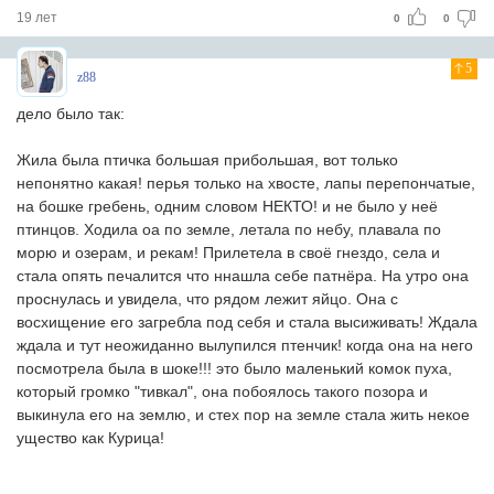
19 лет
0
0
5
z88
дело было так:
Жила была птичка большая прибольшая, вот только
непонятно какая! перья только на хвосте, лапы перепончатые,
на бошке гребень, одним словом НЕКТО! и не было у неё
птинцов. Ходила оа по земле, летала по небу, плавала по
морю и озерам, и рекам! Прилетела в своё гнездо, села и
стала опять печалится что ннашла себе патнёра. На утро она
проснулась и увидела, что рядом лежит яйцо. Она с
восхищение его загребла под себя и стала высиживать! Ждала
ждала и тут неожиданно вылупился птенчик! когда она на него
посмотрела была в шоке!!! это было маленький комок пуха,
который громко "тивкал", она побоялось такого позора и
выкинула его на землю, и стех пор на земле стала жить некое
ущество как Курица!