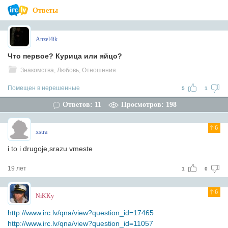
Ответы
Anzel4ik
Что первое? Курица или яйцо?
Знакомства, Любовь, Отношения
Помещен в нерешенные
5
1
Ответов: 11
Просмотров: 198
6
xstra
i to i drugoje,srazu vmeste
19 лет
1
0
6
NiKKy
http://www.irc.lv/qna/view?question_id=17465
http://www.irc.lv/qna/view?question_id=11057