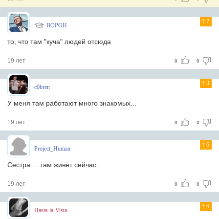
7
BOPOH
то, что там "куча" людей отсюда
19 лет
0
0
3
c0bren
У меня там работают много знакомых...
19 лет
0
0
6
Project_Human
Сестра ... там живёт сейчас..
19 лет
0
0
6
Hasta-la-Vista