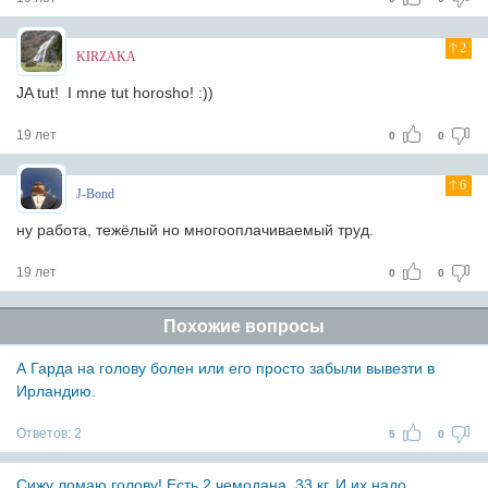
2
KIRZAKA
JA tut! I mne tut horosho! :))
19 лет
0
0
6
J-Bond
ну работа, тежёлый но многооплачиваемый труд.
19 лет
0
0
Похожие вопросы
А Гарда на голову болен или его просто забыли вывезти в
Ирландию.
Ответов:
2
5
0
Сижу ломаю голову! Есть 2 чемодана, 33 кг. И их надо