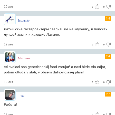
19 лет
0
0
4
Incognito
Латышские гастарбайтеры свалившие на клубнику, в поисках
лучшей жизни и хающие Латвию.
19 лет
0
0
4
Mexikana
eti svoloci nas geneticheskij fond vorujut! a nasi hitrie tda edjat,
potom ottuda v stati, v obsem dalnovidjasej plani!
19 лет
0
0
7
Tumil
Работа!
19 лет
0
0