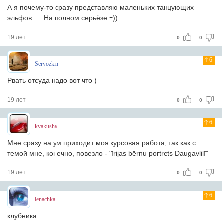
А я почему-то сразу представляю маленьких танцующих
эльфов..... На полном серьёзе =))
19 лет
0
0
6
Seryozkin
Рвать отсуда надо вот что )
19 лет
0
0
6
kvakusha
Мне сразу на ум приходит моя курсовая работа, так как с
темой мне, конечно, повезло - "īrijas bērnu portrets Daugavlilī"
19 лет
0
0
6
lenachka
клубника