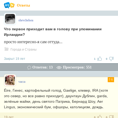
Ответы
shevchelsea
Что первое приходит вам в голову при упоминании
Ирландии?
просто интересно-я сам оттуда...
Города и Страны
Закрыт 19 лет
1
0
Ответов: 13
Просмотров: 551
6
vacca
Éire, Гинес, картофельный голод, Gaelige, клевер, IRA (хотя
это север, но все равно приходит), даунтаун Дублин, garda,
зелёные майки, день святого Патрика, Бернард Шоу, Aer
Lingus, экономический бум, офшоры, католицизм, дождь.
19 лет
0
0