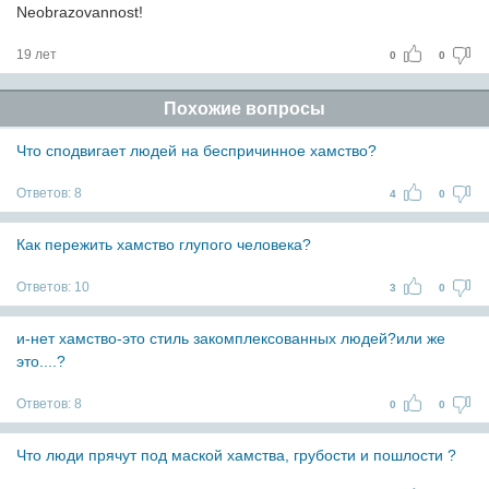
Neobrazovannost!
19 лет
0
0
Похожие вопросы
Что сподвигает людей на беспричинное хамство?
Ответов:
8
4
0
Как пережить хамство глупого человека?
Ответов:
10
3
0
и-нет хамство-это стиль закомплексованных людей?или же
это....?
Ответов:
8
0
0
Что люди прячут под маской хамства, грубости и пошлости ?