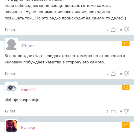
Если собеседник меня вооще достанет,я тоже хамать
начинаю...Ну,не понимает человек иначе,приходится
повышать тон...Но это редко происходит на самом то деле:):)
19 лет
0
0
7
kekc
Зло порождает зло. следовательно хамство по отнашению к
человеку побуждает хамство в сторону его самого.
19 лет
0
0
2
venera112
plohoje vospitanije
19 лет
0
0
7
Non-Stop