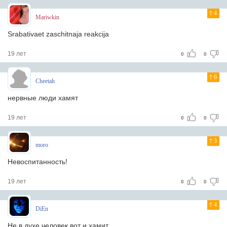
4
Mariwkin
Srabativaet zaschitnaja reakcija
19 лет
0
0
6
Cheetah
нервные люди хамят
19 лет
0
0
3
moro
Невоспитанность!
19 лет
0
0
4
DiEn
Не в духе человек,вот и хамит.