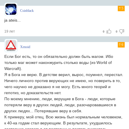
5
Csinblack
ja ateis...
19 лет
0
0
6
Xenoid
Если Бог есть, то он обязательно должн быть магом. Ибо
только маг может наконжурить столько воды (из World of
Warcraft).
Я в Бога не верю. В детстве верил, вырос, поумнел, перестал.
Ничего личного против верующих не имею, но поверить в то,
чего научно не доказано я не могу. Есть много теорий и
гепотиз, но доказательств нет.
По моему мнению, люди, верущие в Бога - люди, которые
потеряли веру в других людей, люди, разочаровавшиеся в
других людях... Потерявшие веру в себя.
К примеру, мой отец. Всю жизнь был нормальным человеком,
к 40-ка годам стал верующим. В результате, ухудшилось