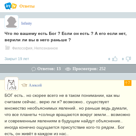
Ответы
Infinity
Что по вашему есть Бог ? Если он есть ? А его если нет,
верили ли вы в него раньше ?
Философия, Непознанное
Закрыт 19 лет
0
0
Ответов: 13
Просмотров: 252
7
Алексей
БОГ есть.. но скорее всего не в таком понимании, как мы
считаем сейчас.. верю ли я? возможно.. существует
множество необъяснимых явлений.. но раньше ведь думали,
что все планеты +солнце вращаются вокруг земли... возможно
и современным явлениям в будущем найдут объяснение..
иногда конечно ощущается присутствие кого-то рядом.. Бог
есть, он живёт в каждом из нас..