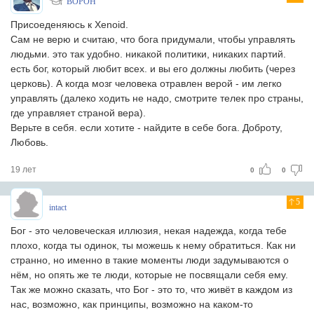
BOPOH
Присоеденяюсь к Xenoid.
Сам не верю и считаю, что бога придумали, чтобы управлять
людьми. это так удобно. никакой политики, никаких партий.
есть бог, который любит всех. и вы его должны любить (через
церковь). А когда мозг человека отравлен верой - им легко
управлять (далеко ходить не надо, смотрите телек про страны,
где управляет страной вера).
Верьте в себя. если хотите - найдите в себе бога. Доброту,
Любовь.
19 лет
0
0
5
intact
Бог - это человеческая иллюзия, некая надежда, когда тебе
плохо, когда ты одинок, ты можешь к нему обратиться. Как ни
странно, но именно в такие моменты люди задумываются о
нём, но опять же те люди, которые не посвящали себя ему.
Так же можно сказать, что Бог - это то, что живёт в каждом из
нас, возможно, как принципы, возможно на каком-то