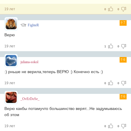
19 лет
0
0
7
FighteR
Верю
19 лет
1
0
6
juliana-sokol
:) рньше не верила,теперь ВЕРЮ :) Конечно есть :)
19 лет
0
0
6
_OvErDoSe_
Верю какбы потамучто большинство верят...Не задумываюсь
об этом
19 лет
0
0