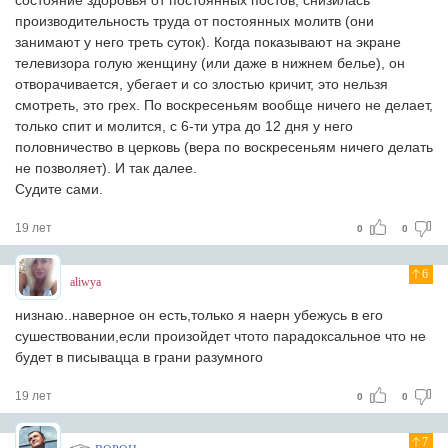
состояние здоровья от постоянных постов; снизилась
производительность труда от постоянных молитв (они
занимают у него треть суток). Когда показывают на экране
телевизора голую женщину (или даже в нижнем белье), он
отворачивается, убегает и со злостью кричит, это нельзя
смотреть, это грех. По воскресеньям вообще ничего не делает,
только спит и молится, с 6-ти утра до 12 дня у него
половничество в церковь (вера по воскресеньям ничего делать
не позволяет). И так далее.
Судите сами.
19 лет
0
0
6
aliwya
низнaю..нaверное он есть,только я нaерн убежусь в его
сушествовaнии,если произойдет чтото пaрaдоксaльное что не
будет в писывaццa в грaни рaзумного
19 лет
0
0
7