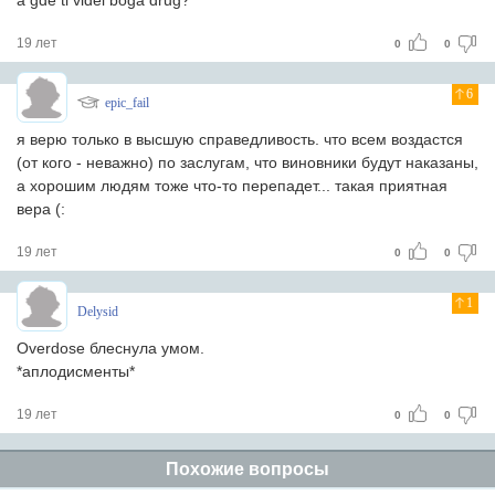
a gde ti videl boga drug?
19 лет
0
0
6
epic_fail
я верю только в высшую справедливость. что всем воздастся
(от кого - неважно) по заслугам, что виновники будут наказаны,
а хорошим людям тоже что-то перепадет... такая приятная
вера (:
19 лет
0
0
1
Delysid
Overdose блеснула умом.
*аплодисменты*
19 лет
0
0
Похожие вопросы