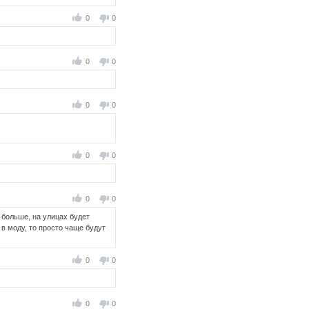
0
0
0
0
0
0
0
0
0
0
 больше, на улицах будет
в моду, то просто чаще будут
0
0
0
0