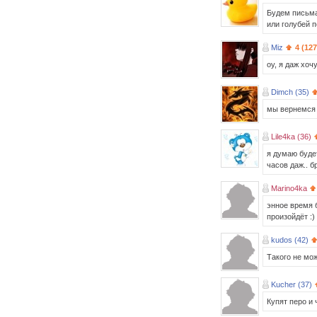
Будем письма
или голубей 
Miz
4 (127
оу, я даж хоч
Dimch (35)
мы вернемся 
Lile4ka (36)
я думаю будет
часов даж.. б
Marino4ka
энное время б
произойдёт :)
kudos (42)
Такого не мо
Kucher (37)
Купят перо и 