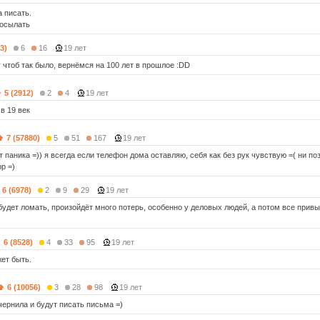
 писать.
посылать
3)
6
16
19 лет
у чтоб так было, вернёмся на 100 лет в прошлое :DD
5 (2912)
2
4
19 лет
в 19 век
7 (57880)
5
51
167
19 лет
 паника =)) я всегда если телефон дома оставляю, себя как без рук чувствую =( ни поз
рр =)
6 (6978)
2
9
29
19 лет
удет ломать, произойдёт много потерь, особенно у деловых людей, а потом все привык
6 (8528)
4
33
95
19 лет
жет быть.
6 (10056)
3
28
98
19 лет
чернила и будут писать письма =)