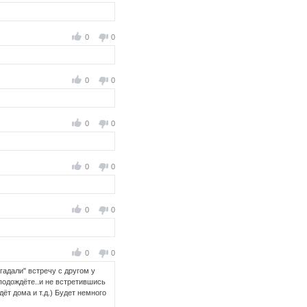
0
0
0
0
0
0
0
0
0
0
0
0
гадали" встречу с другом у
.подождёте..и не встретившись
ёт дома и т.д.) Будет немного