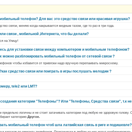
 мобильный телефон? Для вас это средство связи или красивая игрушка?
ство связи, меняю когда накрывается медным тазом, где то раз в три года.
ли связи , мобильной ,Интернета, что бы делали?
я на Улицу!
тесь для установки связи между компьютером и мобильным телефоном?
х можно разблокировать мобильный телефон от сетевой связи ?
лефонов чтобы избавится от привязки надо вручную перепаивать микросхему.
?как средство связи или поиграть в игры послушать мелодии ?
омеру, tele2 или LMT?
создания категории "Телефоны"? Или "Телефоны, Средства связи", т.к не
ии предельно логичны и не стоит затачивать категории под любую не здоровую голову.
ыбирает категорию
Другое.
вать мобильный телефон чтоб шла латвийская связь в риге и подишевле??
ча киосков по ремонту телефонов. Практически в любом из них могут разблокировать. Г