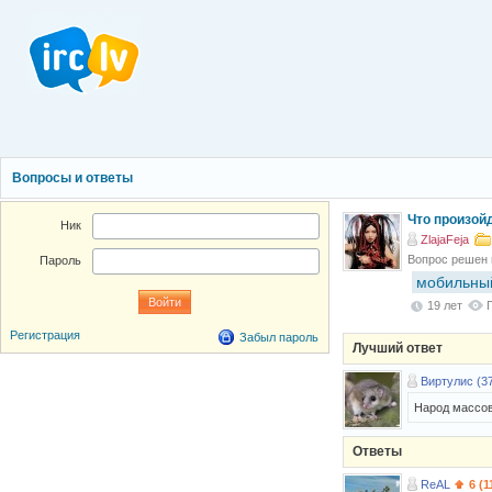
Вопросы и ответы
Что произой
Ник
ZlajaFeja
Вопрос решен
Пароль
мобильны
19 лет
Регистрация
Забыл пароль
Лучший ответ
Виртулис (3
Народ массово
Ответы
ReAL
6 (1