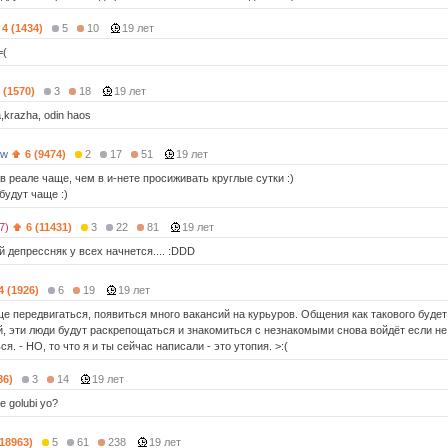
4 (1434)
5
10
19 лет
=(
 (1570)
3
18
19 лет
a,krazha, odin haos
3w
6 (9474)
2
17
51
19 лет
в реале чаще, чем в и-нете просиживать круглые сутки :)
будут чаще :)
7)
6 (11431)
3
22
81
19 лет
й депрессняк у всех начнется.... :DDD
4 (1926)
6
19
19 лет
ще передвигаться, появиться много вакансий на курьуров. Общения как такового будет
, эти люди будут раскрепощаться и знакомиться с незнакомыми снова войдёт если не 
ся. - НО, то что я и ты сейчас написали - это утопия. >:(
86)
3
14
19 лет
e golubi yo?
(18963)
5
61
238
19 лет