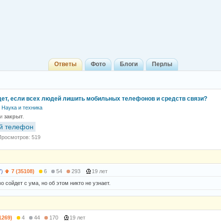
Ответы
Фото
Блоги
Перлы
дет, если всех людей лишить мобильных телефонов и средств связи?
Наука и техника
 и
закрыт
.
й телефон
Просмотров: 519
7)
7 (35108)
6
54
293
19 лет
 сойдет с ума, но об этом никто не узнает.
1269)
4
44
170
19 лет