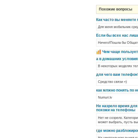
Похожие вопросы
Как часто вы меняете
Для меня мобильник сред
Если бы всех нас лиши
Ничего!Пошла бы Общатс
Чем чаще пользуе
а в домашних условия
В некоторых моделях те
для чего вам телефон
Средство связи =)
как млжно понять по н
Numuri.lv
Не назрело время для 
похожи на телефоны
Нет не созрело. Категор
может выбрать, пусть в
где можно разблокиро
На центральном рынке ку