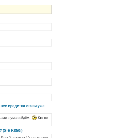
 все средства связи уже
 Сами с ума сойдём.
Кто не
 (S-E K850i)
ода 2 назад за 10 лат делали.