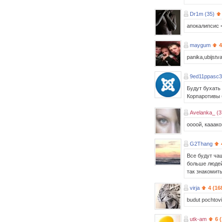
Dr1m (35)
апокалипсис 
maygum
4
panika,ubijstv
9ed11ppasc
Будут бухать 
Корпаротивы 
Avelanka_ (3
оооой, кааако
G2Thang
Все будут ча
больше людей
так знакомить
virja
4 (16
budut pochtovi
utk-am
6 