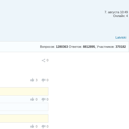
7. августа 10:49
Онлайн: 4
Latviski
Вопросов:
1280363
Ответов:
8812895
, Участников:
370182
Поделиться
0
3
0
0
0
0
0