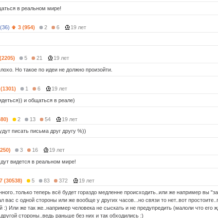
щаться в реальном мире!
(36)
3 (954)
2
6
19 лет
 (2205)
5
21
19 лет
лохо. Но такое по идеи не должно произойти.
 (1301)
1
6
19 лет
идеться)) и общаться в реале)
480)
2
13
54
19 лет
удут писать письма друг другу %))
1250)
3
16
19 лет
дут видется в реальном мире!
7 (30538)
5
83
372
19 лет
ного..только теперь всё будет гораздо медленне происходить..или же например вы "за
л вас с одной стороны или же вообще у других часов...но связи то нет..вот простоите.
 :) Или же так же..например человека не сыскать и не предупредить (малоли что его жд
 другой стороны..ведь раньше без них и так обходились :)