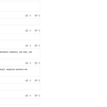
0
0
0
0
0
0
вонить немогу, ни смс, ни
0
0
нут. короче ничего не
0
0
0
0