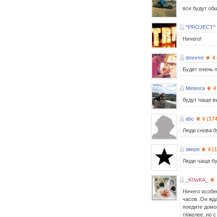
все будут об
^PROJECT^ 
Ничего!
dmnrmr
4
Будет очень п
Meteora
4
будут чаще в
abc
6 (17
Люди снова б
зверя
4 (
Люди чаще бу
_K0wKA_
Ничего особен
часов..Он жда
поедите домой
тяжелее..но с