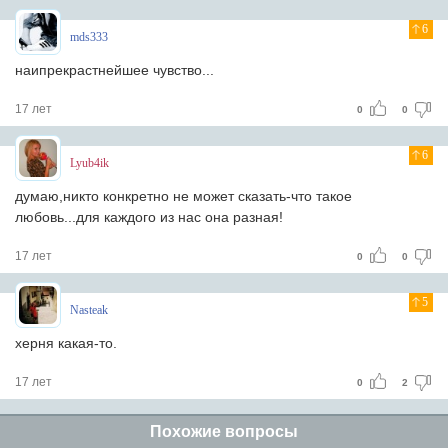
6
mds333
наипрекрастнейшее чувство...
17 лет
0
0
6
Lyub4ik
думаю,никто конкретно не может сказать-что такое
любовь...для каждого из нас она разная!
17 лет
0
0
5
Nasteak
херня какая-то.
17 лет
0
2
Похожие вопросы