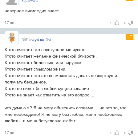
Squidward
наверное википедия знает
17 лет
1
0
7
Forget-me-Not
Ктото считает это совокупностью чувств.
Ктото считает желание физической близости.
Ктото считает болезнью, или вирусом.
Ктото считает смыслом жизни.
Ктото считает что это возможность давать не жертвуя и
получать бесценное.
Ктото не видет без любви существование.
Ктото не знает как ответить на это вопрос....
что думаю я? Я не могу обьяснить словами.... но это то, что
мне необходимо! Я не могу без любви, меня необходимо
любить.. и меня безусловно любят.
17 лет
1
0