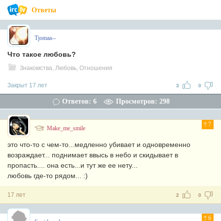
Ответы
Tjomaa--
Что такое любовь?
Знакомства, Любовь, Отношения
Закрыт 17 лет
3
0
Ответов: 6
Просмотров: 298
7
Make_me_smile
это что-то с чем-то...медленно убивает и одновременно
возраждает... поднимает ввысь в небо и скидывает в
пропасть.... она есть...и тут же ее нету...
любовь где-то рядом... :)
17 лет
2
0
6