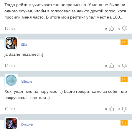
Тогда рейтинг учитывает это неправильно. У меня не было ни
одного случая, чтобы я голосовал за чей-то другой голос, хотя
просили меня часто. В итоге мой рейтинг упал мест на 180...
19 лет
0
0
6
Riha
ja dazhe nezametil ;[
19 лет
0
0
6
Allower
Хех, упал токо на пару мест ;) Всего говорит само за себя - кто
накручивал - слетели :)
19 лет
0
0
5
Kvakeris