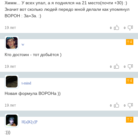
Хммм... У всех упал, а я поднялся на 21 место(почти +30) :)
Значит вот сколько людей передо мной делали как упомянул
ВОРОН : За=За. :)
19 лет
0
0
4
w
Кто достоин - тот добьётся )
19 лет
0
0
4
t-mind
Новая формула ВОРОНа ))
19 лет
0
0
2
H[a]K[y]P
:)))