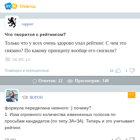
Ответы
support
Что творится с рейтингом?
Только что у всех очень здорово упал рейтинг. С чем это
связано? По какому принципу вообще его снизили?
Об IRC.LV
Помещен в нерешенные
10
1
Ответов: 12
Просмотров: 140
7
BOPOH
формула переделана немного :) почему?
1. Изза огромного количества измененных голосов по
просьбам кандидатов (по типу ЗА=ЗА). Теперь и это учитывает
рейтинг.
19 лет
1
0