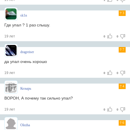
3
sk1n
Где упал ? 1 раз слышу.
19 лет
0
0
7
dragreiser
да упал очень хорошо
19 лет
0
0
4
Козырь
BOPOH, А почему так сильно упал?
19 лет
0
0
6
Olezha