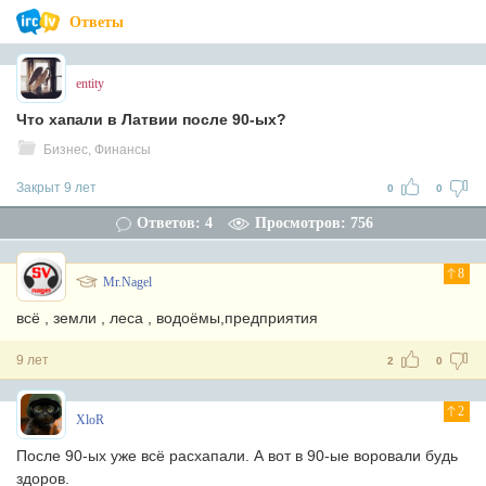
Ответы
entity
Что хапали в Латвии после 90-ых?
Бизнес, Финансы
Закрыт 9 лет
0
0
Ответов: 4
Просмотров: 756
8
Mr.Nagel
всё , земли , леса , водоёмы,предприятия
9 лет
2
0
2
XloR
После 90-ых уже всё расхапали. А вот в 90-ые воровали будь
здоров.