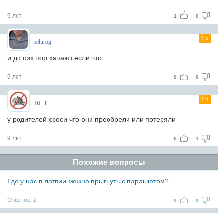
9 лет
1
0
6
zelurog
и до сих пор хапают если что
9 лет
0
0
6
DJ_T
у родителей сроси что они преобрели или потеряли
9 лет
0
1
Похожие вопросы
Где у нас в латвии можно прыгнуть с парашютом?
Ответов:
2
0
0