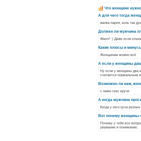
Что женщине нужн
А для чего тогда жен
жалка парня, коль так д
Должен ли мужчина п
Жмот! :) Даже если отказ
Какие плюсы и минус
Женщинам можно всё
А если у женщины два
Ну если у женщины два м
считается нормальным им
Возможно ли нам, же
с ними секс круче
А когда мужчина прос
Когда у него куча разных
Вот почему женщины ч
Почему у тебя все вопро
уважание и понимание.