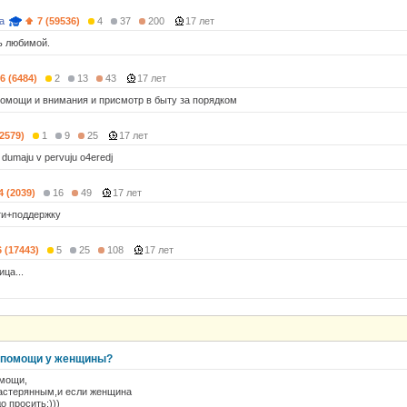
a
7 (59536)
4
37
200
17 лет
ь любимой.
6 (6484)
2
13
43
17 лет
омощи и внимания и присмотр в быту за порядком
(2579)
1
9
25
17 лет
ja dumaju v pervuju o4eredj
4 (2039)
16
49
17 лет
ти+поддержку
6 (17443)
5
25
108
17 лет
ица...
т помощи у женщины?
омощи,
растерянным,и если женщина
о просить:)))