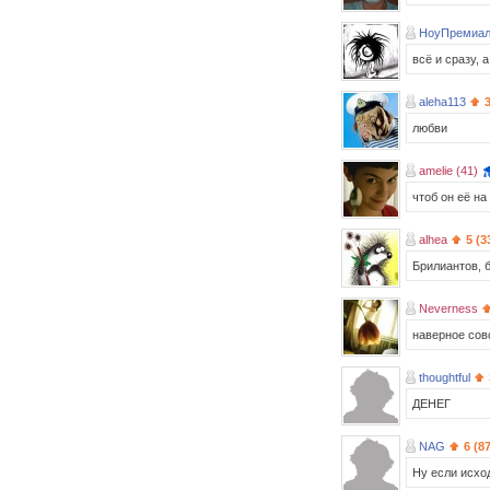
НоуПремиал
всё и сразу, 
aleha113
3
любви
amelie (41)
чтоб он её на
alhea
5 (3
Брилиантов, б
Neverness
наверное сов
thoughtful
ДЕНЕГ
NAG
6 (8
Ну если исход