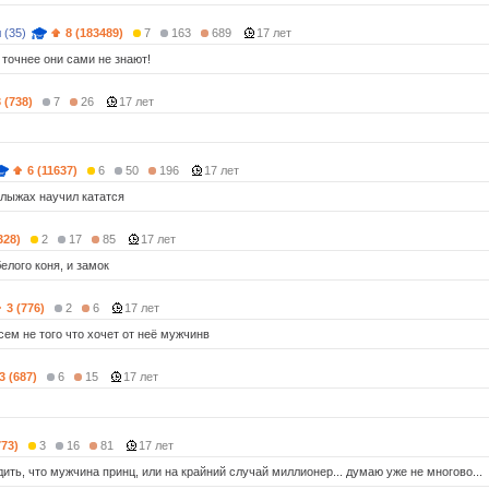
 (35)
8 (183489)
7
163
689
17 лет
а точнее они сами не знают!
 (738)
7
26
17 лет
6 (11637)
6
50
196
17 лет
 лыжах научил кататся
328)
2
17
85
17 лет
елого коня, и замок
3 (776)
2
6
17 лет
сем не того что хочет от неё мужчинв
3 (687)
6
15
17 лет
773)
3
16
81
17 лет
ить, что мужчина принц, или на крайний случай миллионер... думаю уже не многово...