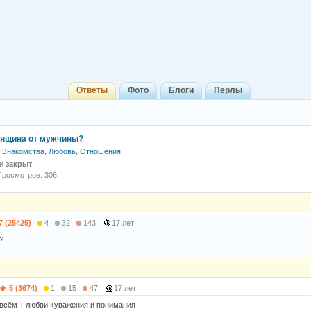
Ответы
Фото
Блоги
Перлы
енщина от мужчины?
Знакомства, Любовь, Отношения
 и
закрыт
.
Просмотров: 306
7 (25425)
4
32
143
17 лет
?
5 (3674)
1
15
47
17 лет
 всём + любви +уважения и понимания