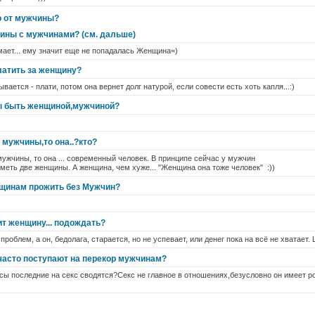
о от мужчины?
щины с мужчинами? (см. дальше)
умает... ему значит еще не попадалась Женщина=)
латить за женщину?
ывается - плати, потом она вернет долг натурой, если совести есть хоть капля...:)
ы быть женщиной,мужчиной?
 мужчины,то она..?кто?
ужчины, то она ... современный человек. В принципе сейчас у мужчин
еть две женщины. А женщина, чем хуже... "Женщина она тоже человек" :))
нщинам прожить без Мужчин?
ит женщину... подождать?
 проблем, а он, бедолага, старается, но не успевает, или денег пока на всё не хватает
асто поступают на перекор мужчинам?
сы последние на секс сводятся?Секс не главное в отношениях,безусловно он имеет р