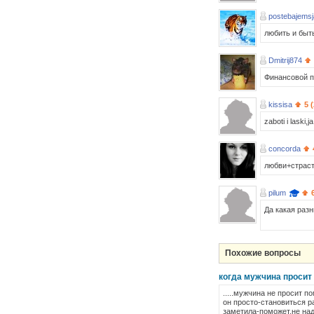
postebajemsj
любить и быт
Dmitrij874
Финансовой п
kissisa
5 
zaboti i laski,
concorda
любви+страс
pilum
Да какая разн
Похожие вопросы
когда мужчина проси
.....мужчина не просит п
он просто-становиться 
заметила-поможет,не над