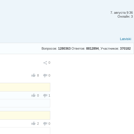
7. августа 9:36
Онлайн: 3
Latviski
Вопросов:
1280363
Ответов:
8812894
, Участников:
370182
Поделиться
0
8
0
0
1
2
0