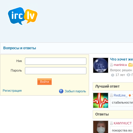
Вопросы и ответы
Что хочет ж
Ник
martinica
Вопрос решен
Пароль
17 лет
Лучший ответ
Регистрация
Забыл пароль
RedLine_
стабильности
Ответы
KAMYHUCT
покорства во