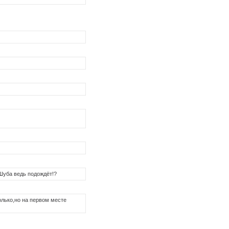
. Шуба ведь подождёт!?
олько,но на первом месте