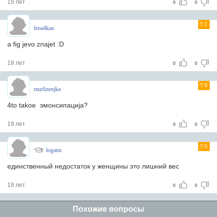
19 лет
0
0
1
lena4kaa
a fig jevo znajet :D
19 лет
0
0
6
murlizenjka
4to takoe эмонсипациja?
19 лет
0
0
6
logann
единственный недостаток у женщины это лишний вес
19 лет
0
0
Похожие вопросы