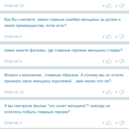
Ответов:
13
4
1
Как Вы считаете, какие главные ошибки женщины за рулем и
какие преимущества, если есть?
Ответов:
9
2
0
какие знаете фильмы..где главные героини женщины стервы?
Ответов:
6
0
0
Вопрос к мужчинам...главным образом. А почему вы не хотите
признать свою женщину королевой... вам жалко что-ли?
Ответов:
12
8
0
А вы смотрели фильм "что хочет женщина"? никогда не
хотелось побыть главным героем?
Ответов:
5
3
0