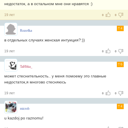
недостаток, а в остальном мне они нравятся :)
19 лет
0
0
4
Rozo4ka
в отдельных случаях женская интуиция?:))
19 лет
0
0
6
TaHbka_
может стеснительность.. у меня помоему это главные
недостаток,я многово стесняюсь
19 лет
0
0
4
microb
u kazdoj po raznomu!