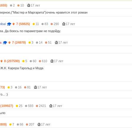
1655)
2
10
17 лет
верное,("Мастер и Маргарита")очень нравится этот роман
ibal
7 (59825)
11
83
290
17 лет
а. Да боюсь по параметрам не подойду.
а
7 (24878)
3
14
51
17 лет
8 (207590)
5
60
610
17 лет
 Ж.K. Kaрерa Гарольд и Мода
773)
3
16
81
17 лет
... :)
 (109927)
25
593
2421
17 лет
было
2809)
7
66
207
17 лет