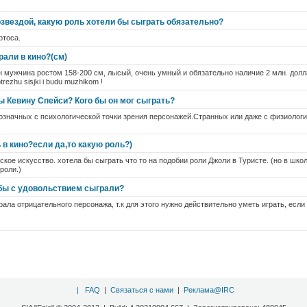
звездой, какую роль хотели бы сыграть обязательно?
ртоса.
рали в кино?(см)
н мужчина ростом 158-200 см, лысый, очень умный и обязательно наличие 2 млн. дол
 otrezhu sisjki i budu muzhikom !
ы Кевину Спейси? Кого бы он мог сыграть?
означных с психологической точки зрения персонажей.Странных или даже с физиолог
в кино?если да,то какую роль?)
ское искусство. хотела бы сыграть что то на подобии роли Джоли в Туристе. (но в шко
роли.)
 бы с удовольствием сыграли?
ала отрицательного персонажа, т.к для этого нужно действительно уметь играть, если
|
FAQ
|
Связаться с нами
|
Реклама@IRC