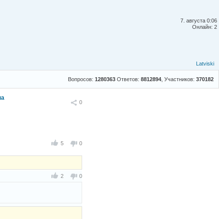
7. августа 0:06
Онлайн: 2
Latviski
Вопросов:
1280363
Ответов:
8812894
, Участников:
370182
на
Поделиться
0
5
0
2
0