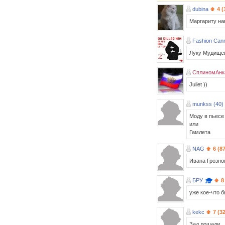
dubina
4 (
Маргариту на
Fashion Cann
Луку Мудищев
СплиномАнк
Juliet ))
munkss (40)
Моду в пьесе
или
Гамлета
NAG
6 (8
Ивана Грозного
БРУ
8
уже кое-что 
kekc
7 (3
Зад лошади.