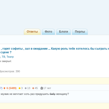
Ответы
Фото
Блоги
Перлы
, горят софиты , зал в ожидании ... Какую роль тебе хотелось бы сыграть 
 сцене ?
, ТВ, Театр
 и
закрыт
.
Просмотров: 390
7)
6 (5489)
3
13
45
17 лет
й мужик не мечтает хоть раз придушить
бабу
женщину?