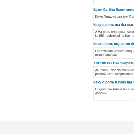
Если бы Вы были кино
Колю Герасимова или По
Какую роль вы бы сыг
2.На роль олигарха нуже
ja 158 , pobrejusj na liso ,
Какая роль подошла б
Он отлично играет неодн
отклонениями.
Хотели бы Вы сыграть 
да, очень люблю сцениче
разбойные и стервозные 
Какую роль в кино вы
С удовольствием бы сыгр
добрый.