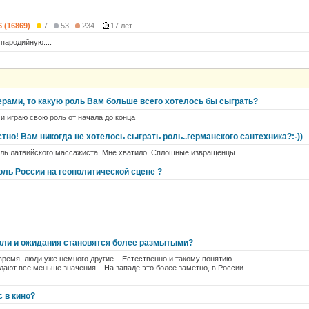
6 (16869)
7
53
234
17 лет
пародийную....
ерами, то какую роль Вам больше всего хотелось бы сыграть?
 и играю свою роль от начала до конца
но! Вам никогда не хотелось сыграть роль..германского сантехника?:-))
оль латвийского массажиста. Мне хватило. Сплошные извращенцы...
оль России на геополитической сцене ?
оли и ожидания становятся более размытыми?
 время, люди уже немного другие... Естественно и такому понятию
дают все меньше значения... На западе это более заметно, в России
с в кино?