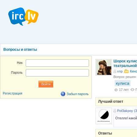
Вопросы и ответы
Шорох кулис 
Ник
театральной
vnp
Кино
Пароль
Вопрос решен
кулиса
17 лет
Регистрация
Забыл пароль
Лучший ответ
Pot3akpoy (3
Отелло! како
Ответы