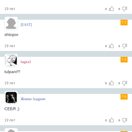
19 лет
0
0
3
[EAST]
shtopor
19 лет
0
0
4
bagira3
tulpani!!!
19 лет
0
0
6
Женева Андреич
СЕБЯ ;)
19 лет
0
0