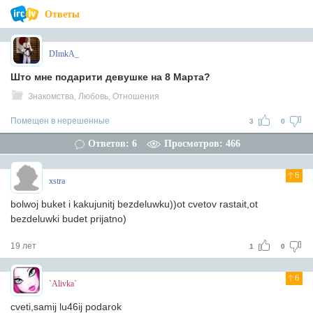
Ответы
DImkA_
Што мне подарити девушке на 8 Марта?
Знакомства, Любовь, Отношения
Помещен в нерешенные
3
0
Ответов: 6
Просмотров: 466
6
xstra
bolwoj buket i kakujunitj bezdeluwku))ot cvetov rastait,ot
bezdeluwki budet prijatno)
19 лет
1
0
6
`Alivka`
cveti,samij lu46ij podarok