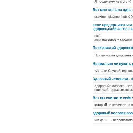
Я по-другому не могу =)
Вот мне сказала одна
pravilno , glavnoe 4tob X@Y sto
если придерживаться 
здорово,набирается в
нет)
хотя наверное у каждого 
Психичиский здоровый
Психичиск
ий
здоров
ый
-
Нормально ли пукать 
*устало* Слушай, иди спа
Здоровый человека - к
Здоровый человека - это
психикой, здравым смысл
Вот вы считаете себя
который не отвечает на в
здоровый человек во
мм де....... к невропотол