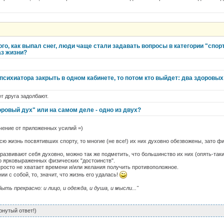
го, как выпал снег, люди чаще стали задавать вопросы в категории "спорт.
аз жизни?
 психиатора закрыть в одном кабинете, то потом кто выйдет: два здоровы
г друга задолбают.
оровый дух" или на самом деле - одно из двух?
чение от приложенных усилий =)
сю жизнь посвятивших спорту, то многие (не все!) их них духовно обезвожены, зато ф
 развивают себя духовно, можно так же подметить, что большинство их них (опять-таки
о ярковыраженных физических "достоинств".
росто не хватает времени и/или желания получить противоположное.
ии с собой, то, значит, что жизнь его удалась!
ыть прекрасно: и лицо, и одежда, и душа, и мысли..."
рнутый ответ!)