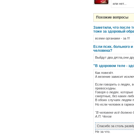
или нет...
Похожие вопросы
Заметили, что после то
тоже за здоровый обр
всеми органами - за !!!
Если псих. больного и
человека?
Выйдут два дятла,они дру
"В здоровом теле - зд
Как повезёт.
А везение зависит исклю
Если говорить о людях, в
превосходны.
Говоря о людях. которые
смертные, без каких-либ
В обоих случаях людям п
Но если человек в гармон
"В человеке всё должно б
А.П. Чехов
Спасибо за столь развё
Не за что.