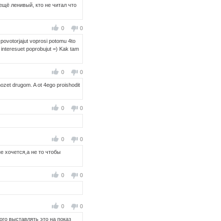
ещё ленивый, кто не читал что
0
0
 povotorjajut voprosi potomu 4to
h interesuet poprobujut =) Kak tam
0
0
ozet drugom. A ot 4ego proishodit
0
0
0
0
е хочется,а не то чтобы
0
0
0
0
ого выставлять это на показ