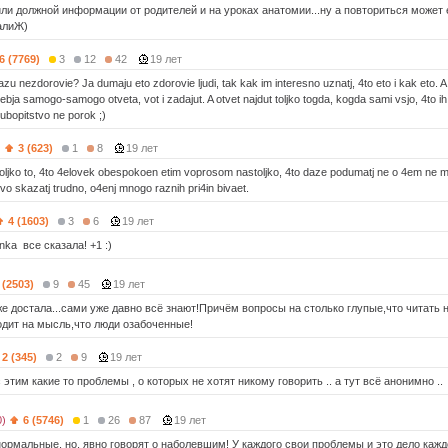
или должной информации от родителей и на уроках анатомии...ну а повториться может 
алиЖ)
6 (7769)
3
12
42
19 лет
u nezdorovie? Ja dumaju eto zdorovie ljudi, tak kak im interesno uznatj, 4to eto i kak eto. A
 sebja samogo-samogo otveta, vot i zadajut. A otvet najdut toljko togda, kogda sami vsjo, 4to i
jubopitstvo ne porok ;)
)
3 (623)
1
8
19 лет
oljko to, 4to 4elovek obespokoen etim voprosom nastoljko, 4to daze podumatj ne o 4em ne m
vo skazatj trudno, o4enj mnogo raznih pri4in bivaet.
4 (1603)
3
6
19 лет
ka все сказала! +1 :)
 (2503)
9
45
19 лет
е достала...сами уже давно всё знают!Причём вопросы на столько глупые,что читать н
одит на мысль,что люди озабоченные!
2 (345)
2
9
19 лет
 этим какие то проблемы , о которых не хотят никому говорить .. а тут всё анонимно ..
0)
6 (5746)
1
26
87
19 лет
нормальные, но, явно говорят о наболевшим! У каждого свои проблемы и это дело кажд