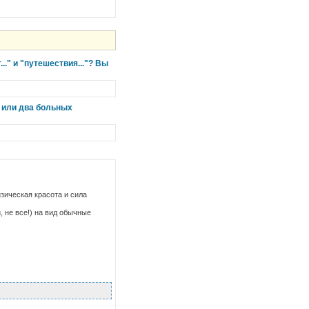
.." и "путешествия..."? Вы
х или два больных
изическая красота и сила
, не все!) на вид обычные