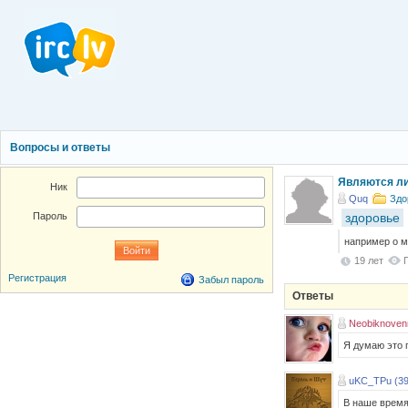
Вопросы и ответы
Являются ли
Ник
Quq
Здо
здоровье
Пароль
например о ма
19 лет
Регистрация
Забыл пароль
Ответы
Neobiknoven
Я думаю это п
uKC_TPu (39
В наше время