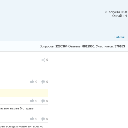
8. августа 0:58
Онлайн: 4
Latviski
Вопросов:
1280364
Ответов:
8812900
, Участников:
370183
Поделиться
0
0
0
0
0
астом на лет 5 старше!
0
0
 это всегда многим интересно