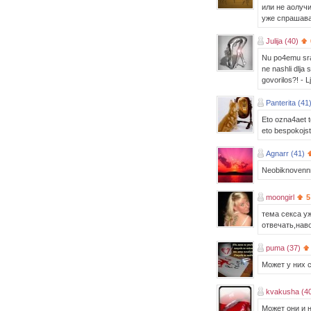
или не аолуч
уже спрашав
Julija (40)
Nu po4emu sraz
ne nashli dlja
govorilos?! - L
Panterita (41
Eto ozna4aet t
eto bespokojst
Agnarr (41)
Neobiknovennn
moongirl
5
тема секса уж
отвечать,нав
puma (37)
Может у них с
kvakusha (4
Может они и 