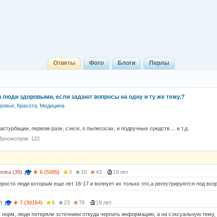
Ответы
Фото
Блоги
Перлы
 люди здоровыми, если задают вопросы на одну и ту же тему,?
ровье, Красота, Медицина
стурбации, первом разе, сэксе, о пылесосах, и подручных средств.... и т.д.
Просмотров: 122
nnka (39)
6 (5085)
3
15
43
19 лет
росто люди которым еще лет 16-17 и волнует их только это,а регестрируются под возр
)
7 (30164)
6
23
76
19 лет
 норм, люди потеряли эсточники откуда черпать информацию, а на сэксуальную тему,