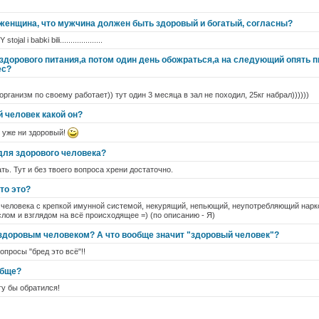
 женщина, что мужчина должен быть здоровый и богатый, согласны?
jal i babki bili....................
здорового питания,а потом один день обожраться,а на следующий опять п
ес?
организм по своему работает)) тут один 3 месяца в зал не походил, 25кг набрал))))))
 человек какой он?
 уже ни здоровый!
для здорового человека?
ть. Тут и без твоего вопроса хрени достаточно.
то это?
 человека с крепкой имунной системой, некурящий, непьющий, неупотребляющий нарко
ом и взглядом на всё происходящее =) (по описанию - Я)
 здоровым человеком? А что вообще значит "здоровый человек"?
опросы "бред это всё"!!
обще?
огу бы обратился!