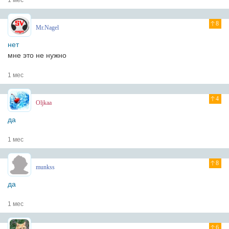
1 мес
8
Mr.Nagel
нет
мне это не нужно
1 мес
4
Oljkaa
да
1 мес
8
munkss
да
1 мес
6