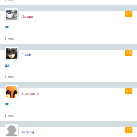
1 мес
7
Ленкин__
да
1 мес
5
Piknik
да
1 мес
7
Suavemente
да
1 мес
7
sotrjawij