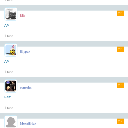
1 мес
6
Elis_
да
1 мес
6
IIIypuk
да
1 мес
3
consoles
нет
1 мес
7
MexaHHuk