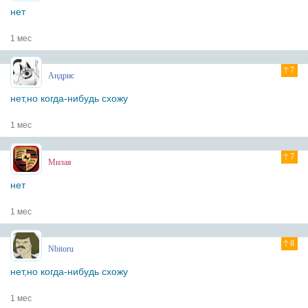
нет
1 мес
7
Андрис
нет,но когда-нибудь схожу
1 мес
7
Милая
нет
1 мес
8
Nbitoru
нет,но когда-нибудь схожу
1 мес