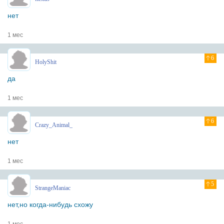
нет
1 мес
6
HolyShit
да
1 мес
6
Crazy_Animal_
нет
1 мес
5
StrangeManiac
нет,но когда-нибудь схожу