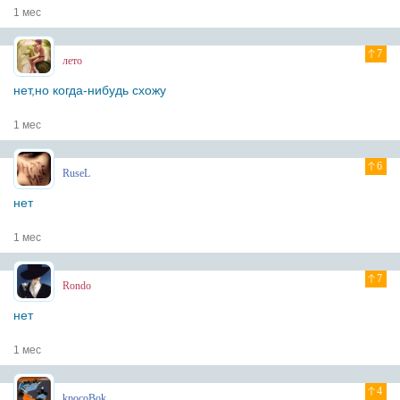
1 мес
7
лето
нет,но когда-нибудь схожу
1 мес
6
RuseL
нет
1 мес
7
Rondo
нет
1 мес
4
kpocoBok