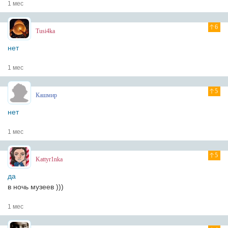
1 мес
6
Tusi4ka
нет
1 мес
5
Кашмир
нет
1 мес
5
Kattyr1nka
да
в ночь музеев )))
1 мес