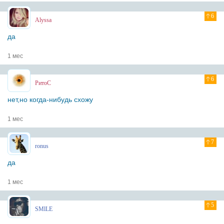
6
Alyssa
да
1 мес
6
РитоС
нет,но когда-нибудь схожу
1 мес
7
ronus
да
1 мес
5
SMlLE