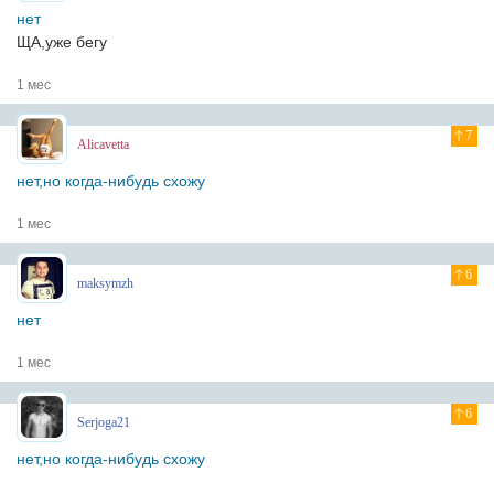
нет
ЩА,уже бегу
1 мес
7
Alicavetta
нет,но когда-нибудь схожу
1 мес
6
maksymzh
нет
1 мес
6
Serjoga21
нет,но когда-нибудь схожу