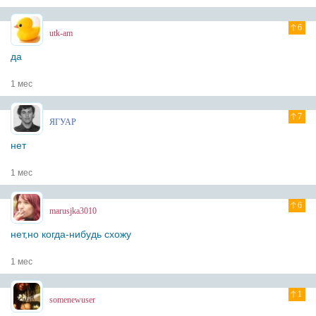
6
utk-am
да
1 мес
7
ЯГУАР
нет
1 мес
6
marusjka3010
нет,но когда-нибудь схожу
1 мес
1
somenewuser