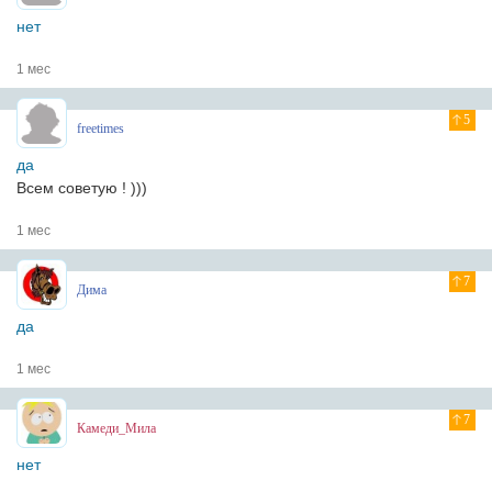
нет
1 мес
5
freetimes
да
Всем советую ! )))
1 мес
7
Дима
да
1 мес
7
Камеди_Мила
нет