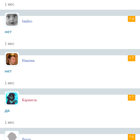
1 мес
4
fatalist-
нет
1 мес
7
Ништяк
нет
1 мес
7
Карамель
да
1 мес
6
flexus