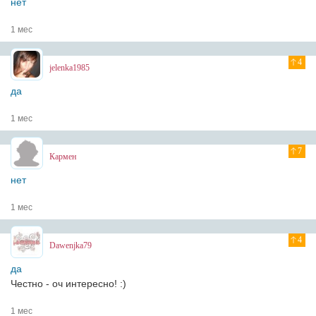
нет
1 мес
4
jelenka1985
да
1 мес
7
Кармен
нет
1 мес
4
Dawenjka79
да
Честно - оч интересно! :)
1 мес