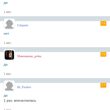
да
1 мес
4
Uniqueee
нет
1 мес
6
Маменькина_до4ка
да
1 мес
7
Be_Positive
да
1 раз. впечатлилась