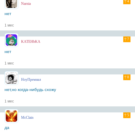
4
Narnia
нет
1 мес
7
KATEHbKA
нет
1 мес
8
НоуПремиал
нет,но когда-нибудь схожу
1 мес
5
McClain
да