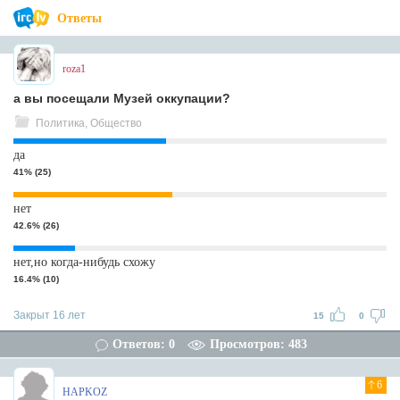
Ответы
roza1
а вы посещали Музей оккупации?
Политика, Общество
да
41% (25)
нет
42.6% (26)
нет,но когда-нибудь схожу
16.4% (10)
Закрыт 16 лет
15
0
Ответов: 0
Просмотров: 483
6
HAPKOZ