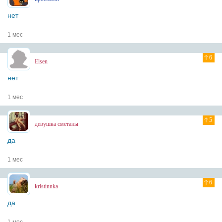
нет
1 мес
6
Elsen
нет
1 мес
5
девушка сметаны
да
1 мес
6
kristinnka
да