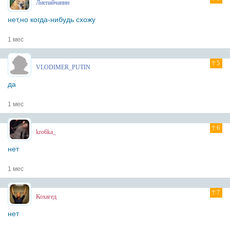
Лиепайчанин
нет,но когда-нибудь схожу
1 мес
5
VLODIMER_PUTIN
да
1 мес
6
kro6ka_
нет
1 мес
7
Кохагед
нет