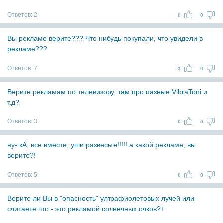
Ответов:
2
0
0
Вы рекламе верите??? Что нибудь покупали, что увидели в
рекламе???
Ответов:
7
3
0
Верите рекламам по телевизору, там про пазные VibraToni и
т.д?
Ответов:
3
0
0
ну- кА, все вместе, уши развесьте!!!!! а какой рекламе, вы
верите?!
Ответов:
5
0
0
Верите ли Вы в "опасность" ултрафиолетовых лучей или
считаете что - это рекламой солнечных очков?+