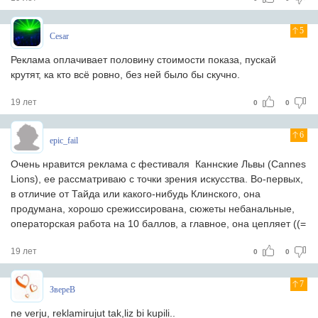
5
Cesar
Реклама оплачивает половину стоимости показа, пускай
крутят, ка кто всё ровно, без ней было бы скучно.
19 лет
0
0
6
epic_fail
Очень нравится реклама с фестиваля Каннские Львы (Cannes
Lions), ее рассматриваю с точки зрения искусства. Во-первых,
в отличие от Тайда или какого-нибудь Клинского, она
продумана, хорошо срежиссирована, сюжеты небанальные,
операторская работа на 10 баллов, а главное, она цепляет ((=
19 лет
0
0
7
ЗвереВ
ne verju, reklamirujut tak,liz bi kupili..