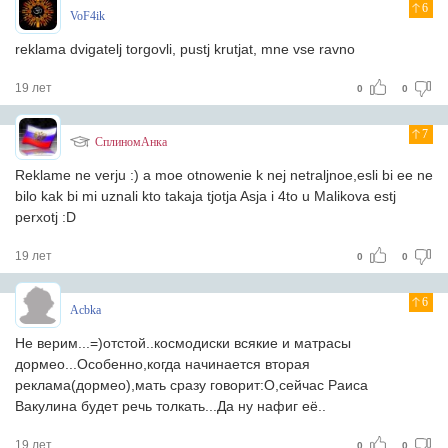
6
VoF4ik
reklama dvigatelj torgovli, pustj krutjat, mne vse ravno
19 лет
0
0
7
СплиномАнка
Reklame ne verju :) a moe otnowenie k nej netraljnoe,esli bi ee ne
bilo kak bi mi uznali kto takaja tjotja Asja i 4to u Malikova estj
perxotj :D
19 лет
0
0
6
Acbka
Не верим...=)отстой..космодиски всякие и матрасы
дормео...Особенно,когда начинается вторая
реклама(дормео),мать сразу говорит:О,сейчас Раиса
Вакулина будет речь толкать...Да ну нафиг её..
19 лет
0
0