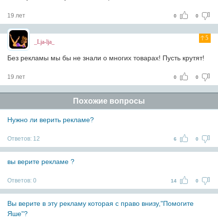
19 лет
0
0
5
_Lja-lja_
Без рекламы мы бы не знали о многих товарах! Пусть крутят!
19 лет
0
0
Похожие вопросы
Нужно ли верить рекламе?
Ответов:
12
6
0
вы верите рекламе ?
Ответов:
0
14
0
Вы верите в эту рекламу которая с право внизу,"Помогите
Яше"?