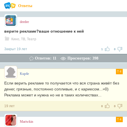
Ответы
deedee
верите рекламе?ваше отношение к ней
Кино, ТВ, Театр
Закрыт 19 лет
1
0
Ответов: 11
Просмотров: 398
4
Kup4e
Если верить рекламе то получается что вся страна живёт без
денег, грязные, постоянно сопливые, и с кариесом...=0)
Реклама может и нужна но не в таких количествах...
19 лет
0
0
4
Mariwkin