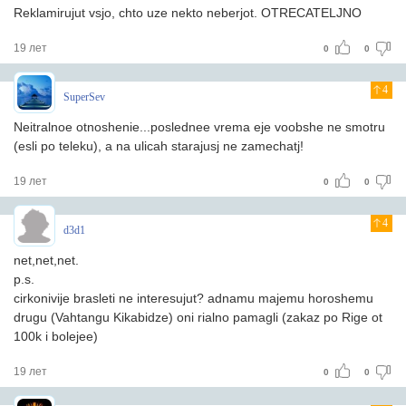
Reklamirujut vsjo, chto uze nekto neberjot. OTRECATELJNO
19 лет
0
0
4
SuperSev
Neitralnoe otnoshenie...poslednee vrema eje voobshe ne smotru
(esli po teleku), a na ulicah starajusj ne zamechatj!
19 лет
0
0
4
d3d1
net,net,net.
p.s.
cirkonivije brasleti ne interesujut? adnamu majemu horoshemu
drugu (Vahtangu Kikabidze) oni rialno pamagli (zakaz po Rige ot
100k i bolejee)
19 лет
0
0