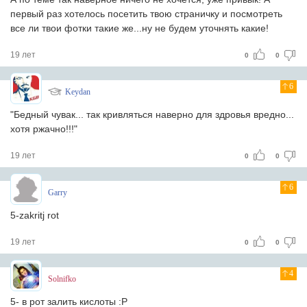
первый раз хотелось посетить твою страничку и посмотреть
все ли твои фотки такие же...ну не будем уточнять какие!
19 лет
0
0
6
Keydan
"Бедный чувак... так кривляться наверно для здровья вредно...
хотя ржачно!!!"
19 лет
0
0
6
Garry
5-zakritj rot
19 лет
0
0
4
Solnifko
5- в рот залить кислоты :P