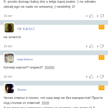
5- prosto dumaju kakoj zhe u tebja tupoj avator :) no odnako
ubiratj ego ne nado on smewnoj :) neobi4nij :D
19 лет
0
0
7
KaKTyCC
не хочется.
19 лет
0
0
3
vanja-kolosov
horowij vopros!!! respect!! :))))))))
19 лет
0
0
4
Alexeen
Читая ответы я понял, что наш мир не без юмористов! Просто
под столом от ответов! :))))))
А по теме так наверное ничего не хочется, уже привык! А