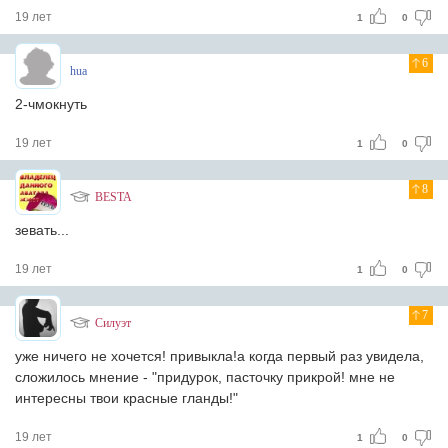
19 лет
1
0
6
hua
2-чмокнуть
19 лет
1
0
8
BESTA
зевать...
19 лет
1
0
7
Силуэт
уже ничего не хочется! привыкла!а когда первый раз увидела,
сложилось мнение - "придурок, пасточку прикрой! мне не
интересны твои красные гланды!"
19 лет
1
0