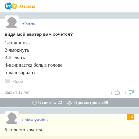
Ответы
Alboreto
видя мой аватар вам хочется?
1-сплюнуть
2-чмокнуть
3-блевать
4-начинается боль в голове
5-ваш вариант
Юмор
Закрыт 19 лет
0
0
Ответов: 22
Просмотров: 200
4
v_etom_gorode_f
5 - просто хочется