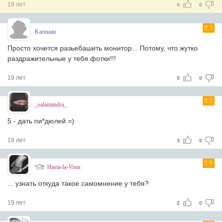
19 лет
0
0
3
Karinaau
Просто хочется разьебашить монитор... Потому, что жутко
раздражительные у тебя фотки!!!
19 лет
5
0
5
_salamandra_
5 - дать пи*дюлей =)
19 лет
3
0
6
Hasta-la-Vista
... узнать откуда такое самомнение у тебя?
19 лет
2
0