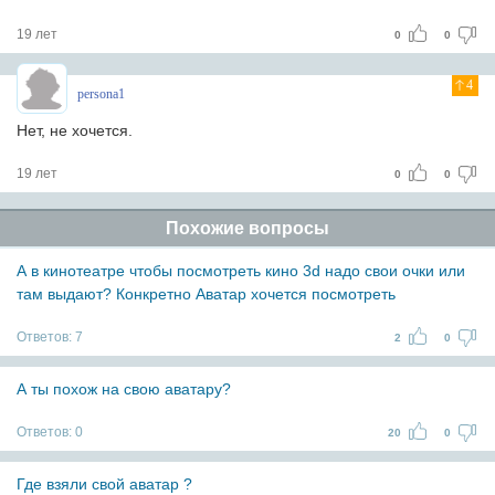
19 лет
0
0
4
persona1
Нет, не хочется.
19 лет
0
0
Похожие вопросы
А в кинотеатре чтобы посмотреть кино 3d надо свои очки или
там выдают? Конкретно Аватар хочется посмотреть
Ответов:
7
2
0
А ты похож на свою аватару?
Ответов:
0
20
0
Где взяли свой аватар ?