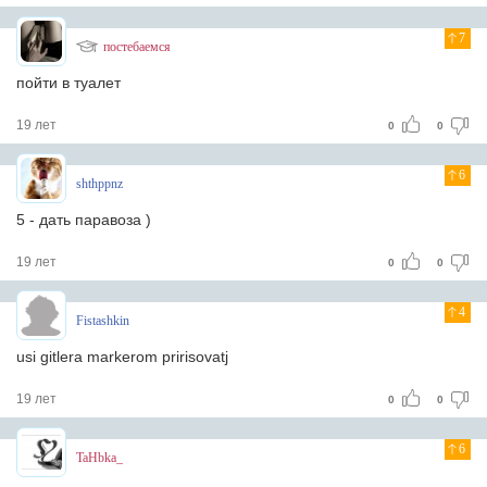
7
постебаемся
пойти в туалет
19 лет
0
0
6
shthppnz
5 - дать паравоза )
19 лет
0
0
4
Fistashkin
usi gitlera markerom pririsovatj
19 лет
0
0
6
TaHbka_