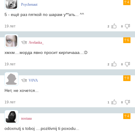
4
Psychenaut
5 - ещё раз пяткой по шарам у**ать... ^^
19 лет
2
0
6
Avelanka_
хмхм....морда явно просит кирпичааа...:D
19 лет
2
0
8
V0VA
Нет, не хочется...
19 лет
1
0
4
nostaaa
odoxnutj s toboj ....pozitivnij ti poxodu...