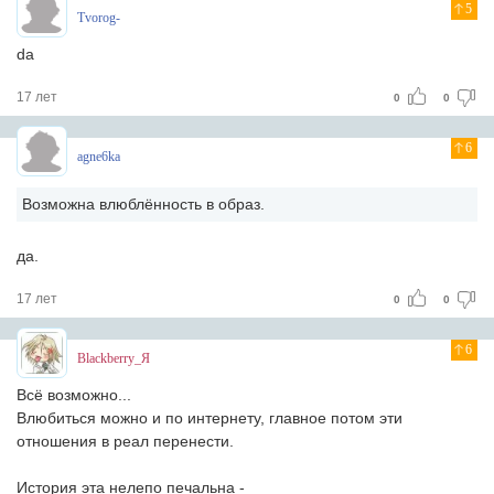
5
Tvorog-
da
17 лет
0
0
6
agne6ka
Возможна влюблённость в образ.
да.
17 лет
0
0
6
Blackberry_Я
Всё возможно...
Влюбиться можно и по интернету, главное потом эти
отношения в реал перенести.
История эта нелепо печальна -