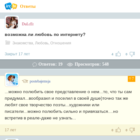
Ответы
DuLcEt
возможна ли любовь по интернету?
Знакомства, Любовь, Отношения
Закрыт 17 лет
4
0
Ответов: 19
Просмотров: 548
7
postebajemsja
...можно полюбить свое представление о нем...то, что ты сам
придумал...вообразил и поселил в своей душе)точно так же
любят свое творчество поэты...художники или
писатели...можно полюбить сильно и привязаться....но
встретив в реале-даже не узнать...
17 лет
0
0