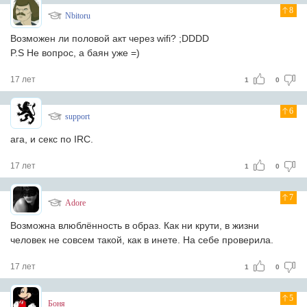
8
Nbitoru
Возможен ли половой акт через wifi? ;DDDD
P.S Не вопрос, а баян уже =)
17 лет
1
0
6
support
ага, и секс по IRC.
17 лет
1
0
7
Adore
Возможна влюблённость в образ. Как ни крути, в жизни
человек не совсем такой, как в инете. На себе проверила.
17 лет
1
0
5
Боня