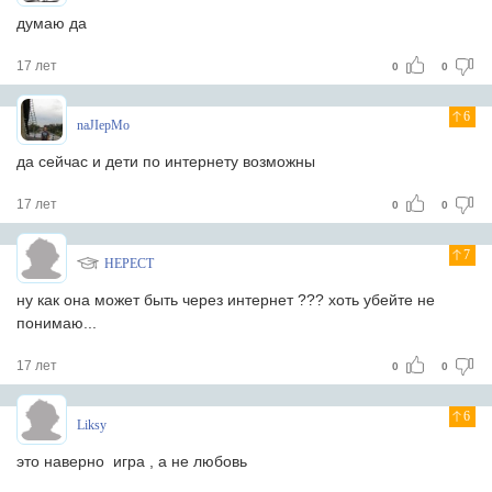
думаю да
17 лет
0
0
6
naJIepMo
да сейчас и дети по интернету возможны
17 лет
0
0
7
HEPECT
ну как она может быть через интернет ??? хоть убейте не
понимаю...
17 лет
0
0
6
Liksy
это наверно игра , а не любовь