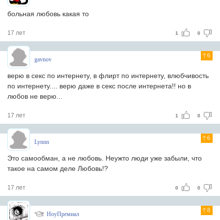
больная любовь какая то
17 лет
1
0
6
gavnov
верю в секс по интернету, в флирт по интернету, влюбчивость
по интернету.... верю даже в секс после интернета!! но в
любов не верю...
17 лет
1
0
6
Lynnn
Это самообман, а не любовь. Неужто люди уже забыли, что
такое на самом деле Любовь!?
17 лет
0
0
8
НоуПремиал