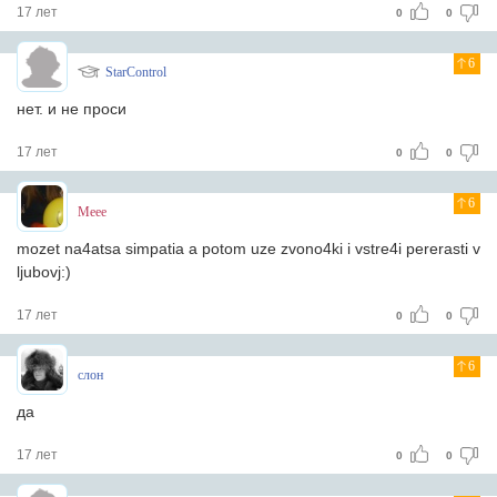
17 лет
0
0
6
StarControl
нет. и не проси
17 лет
0
0
6
Meee
mozet na4atsa simpatia a potom uze zvono4ki i vstre4i pererasti v
ljubovj:)
17 лет
0
0
6
слон
да
17 лет
0
0