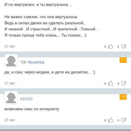
И он виртуален, и ты виртуальна...
Не важно совсем, что она виртуальна
Ведь в силах двоих ее сделать реальной...
И нежной...И страстной...И трепетной...Томной...
Я только прошу тебя очень, - Ты помни...:)
17 лет
0
0
7
MexaHHuk
да, и секс через модем, и дети на дискетах... :)
17 лет
0
0
6
FUUUU
возможен секс по интернету
17 лет
0
0