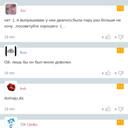
6
Aisi
нет :), я выпрашиваю у нее диагноз,была пару раз больше не
хочу...посоветуйте хорошего :(....
19 лет
0
0
1
Ross
Ой, лишь бы он был мною доволен.
19 лет
0
0
4
hrek
dumaju,da
19 лет
0
0
7
Lile4ka