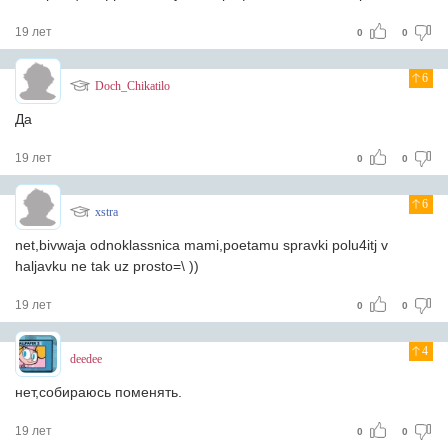
19 лет
0
0
6
Doch_Chikatilo
Да
19 лет
0
0
6
xstra
net,bivwaja odnoklassnica mami,poetamu spravki polu4itj v
haljavku ne tak uz prosto=\ ))
19 лет
0
0
4
deedee
нет,собираюсь поменять.
19 лет
0
0