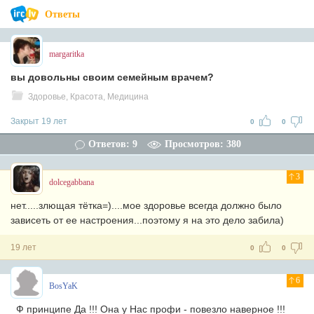
Ответы
margaritka
вы довольны своим семейным врачем?
Здоровье, Красота, Медицина
Закрыт 19 лет
0
0
Ответов: 9
Просмотров: 380
3
dolcegabbana
нет.....злющая тётка=)....мое здоровье всегда должно было
зависеть от ее настроения...поэтому я на это дело забила)
19 лет
0
0
6
BosYaK
Ф принципе Да !!! Она у Нас профи - повезло наверное !!!