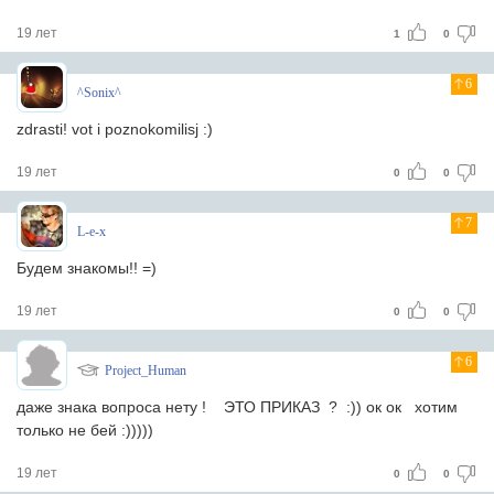
19 лет
1
0
6
^Sonix^
zdrasti! vot i poznokomilisj :)
19 лет
0
0
7
L-e-x
Будем знакомы!! =)
19 лет
0
0
6
Project_Human
даже знака вопроса нету ! ЭТО ПРИКАЗ ? :)) ок ок хотим
только не бей :)))))
19 лет
0
0