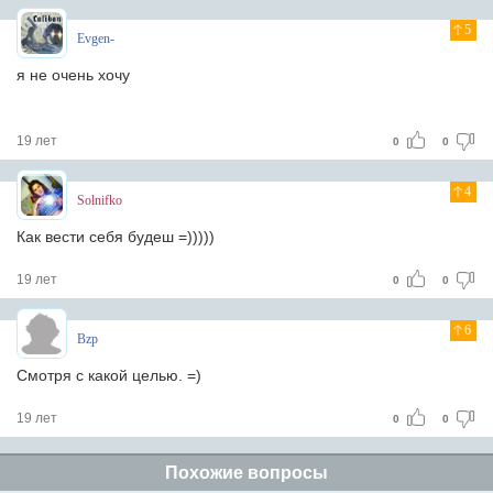
5
Evgen-
я не очень xочу
19 лет
0
0
4
Solnifko
Как вести себя будеш =)))))
19 лет
0
0
6
Bzp
Смотря с какой целью. =)
19 лет
0
0
Похожие вопросы