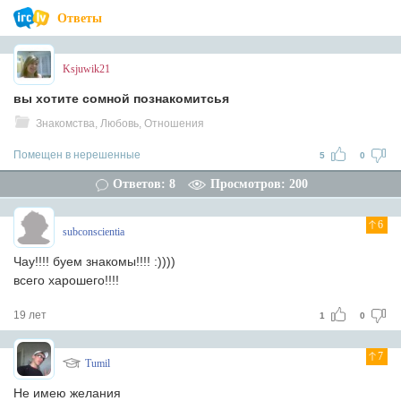
Ответы
Ksjuwik21
вы хотите сомной познакомитсья
Знакомства, Любовь, Отношения
Помещен в нерешенные
5
0
Ответов: 8
Просмотров: 200
6
subconscientia
Чау!!!! буем знакомы!!!! :))))
всего харошего!!!!
19 лет
1
0
7
Tumil
Не имею желания