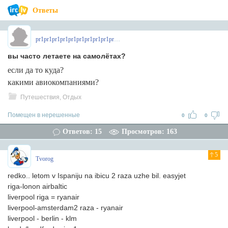
Ответы
pr1pr1pr1pr1pr1pr1pr1pr1pr1pr1pr
вы часто летаете на самолётах?
если да то куда?
какими авиокомпаниями?
Путешествия, Отдых
Помещен в нерешенные
0
0
Ответов: 15
Просмотров: 163
5
Tvorog
redko.. letom v Ispaniju na ibicu 2 raza uzhe bil. easyjet
riga-lonon airbaltic
liverpool riga = ryanair
liverpool-amsterdam2 raza - ryanair
liverpool - berlin - klm