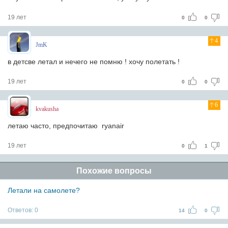
19 лет
0
0
4
JmK
в детсве летал и нечего не помню ! хочу полетать !
19 лет
0
0
6
kvakusha
летаю часто, предпочитаю ryanair
19 лет
0
1
Похожие вопросы
Летали на самолете?
Ответов:
0
14
0