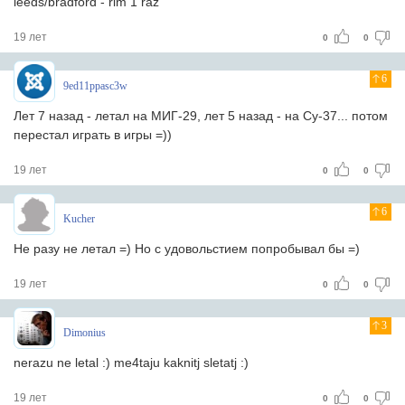
leeds/bradford - rim 1 raz
19 лет
0
0
6
9ed11ppasc3w
Лет 7 назад - летал на МИГ-29, лет 5 назад - на Су-37... потом
перестал играть в игры =))
19 лет
0
0
6
Kucher
Не разу не летал =) Но с удовольстием попробывал бы =)
19 лет
0
0
3
Dimonius
nerazu ne letal :) me4taju kaknitj sletatj :)
19 лет
0
0