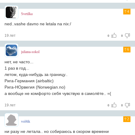
4
Svetilka
ned..vashe davno ne letala na nix:/
19 лет
0
0
6
juliana-sokol
нет, не часто...
1 раз в год...
летом, куда-нибудь за границу..
Рига-Германия (airbaltic)
Рига-НОрвегия (Norwegian.no)
а вообще не комфорто себя чувствую в самолёте.. =(
19 лет
0
0
2
vol4ik
ни разу не летала.. но собираюсь в скором времени