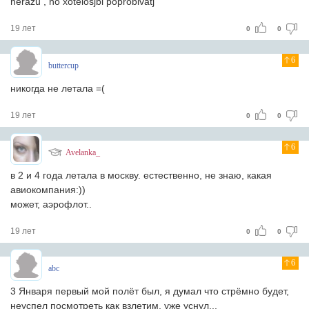
nerazu , no xotelosjbi poprobivatj
19 лет
0
0
6
buttercup
никогда не летала =(
19 лет
0
0
6
Avelanka_
в 2 и 4 года летала в москву. естественно, не знаю, какая
авиокомпания:))
может, аэрофлот..
19 лет
0
0
6
abc
3 Января первый мой полёт был, я думал что стрёмно будет,
неуспел посмотреть как взлетим, уже уснул...