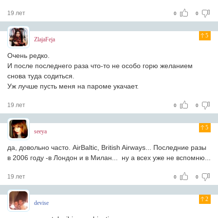
19 лет
0
0
5
ZlajaFeja
Очень редко.
И после последнего раза что-то не особо горю желанием
снова туда содиться.
Уж лучше пусть меня на пароме укачает.
19 лет
0
0
5
seeya
да, довольно часто. AirBaltic, British Airways... Последние разы
в 2006 году -в Лондон и в Милан... ну а всех уже не вспомню...
19 лет
0
0
2
devise