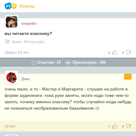
Ответы
margaritka
вы читаете классику?
Книги, Литература
Закрыт 19 лет
8
0
Ответов: 10
Просмотров: 500
7
Дима
очень мало, и то - Мастер и Маргарита - слушаю на работе в
форме аудиокниги. пока руки заняты, мозги надо тоже чем-то
занять. почему именно классику? чтобы случайно когда нибудь
не показаться необразованным бааалваном =)
19 лет
1
0