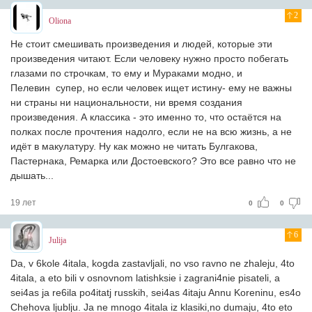
2
Oliona
Не стоит смешивать произведения и людей, которые эти
произведения читают. Если человеку нужно просто побегать
глазами по строчкам, то ему и Мураками модно, и
Пелевин супер, но если человек ищет истину- ему не важны
ни страны ни национальности, ни время создания
произведения. А классика - это именно то, что остаётся на
полках после прочтения надолго, если не на всю жизнь, а не
идёт в макулатуру. Ну как можно не читать Булгакова,
Пастернака, Ремарка или Достоевского? Это все равно что не
дышать...
19 лет
0
0
6
Julija
Da, v 6kole 4itala, kogda zastavljali, no vso ravno ne zhaleju, 4to
4itala, a eto bili v osnovnom latishksie i zagrani4nie pisateli, a
sei4as ja re6ila po4itatj russkih, sei4as 4itaju Annu Koreninu, es4o
Chehova ljublju. Ja ne mnogo 4itala iz klasiki,no dumaju, 4to eto