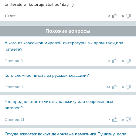
ta literatura, kotoruju stoit po4itatj =)
19 лет
0
0
Похожие вопросы
А кого из классиков мировой литературы вы прочитали,или
читаете?
Ответов:
9
0
0
Кого сложнее читать из русской классики?
Ответов:
0
24
0
Что предпочитаете читать: классику или современных
авторов?
Ответов:
11
7
0
Откуда ажиотаж вокруг демонтажа памятника Пушкину, если