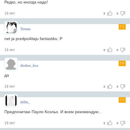
Редко, но иногда надо!
19 лет
0
0
1
Terman
net ja predpo4itaju fantastiku :P
19 лет
0
0
6
direktor_lesa
да
19 лет
0
0
2
delfin_
Предпочитаю Пауло Коэльо. И всем рекомендую...
19 лет
0
0