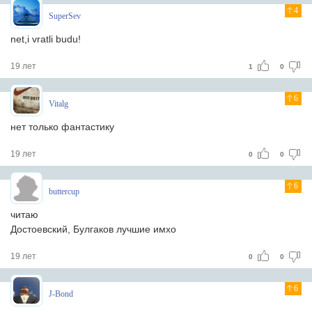
4
SuperSev
net,i vratli budu!
19 лет
1
0
6
Vitalg
нет только фантастику
19 лет
0
0
6
buttercup
читаю
Достоевский, Булгаков лучшие имхо
19 лет
0
0
6
J-Bond