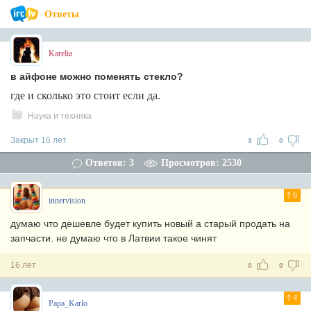
Ответы
Karelia
в айфоне можно поменять стекло?
где и сколько это стоит если да.
Наука и техника
Закрыт 16 лет
3
0
Ответов: 3
Просмотров: 2530
6
innervision
думаю что дешевле будет купить новый а старый продать на
запчасти. не думаю что в Латвии такое чинят
16 лет
0
0
4
Papa_Karlo