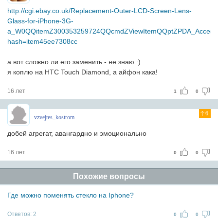
http://cgi.ebay.co.uk/Replacement-Outer-LCD-Screen-Lens-
Glass-for-iPhone-3G-
a_W0QQitemZ300353259724QQcmdZViewItemQQptZPDA_Accesso
hash=item45ee7308cc
а вот сложно ли его заменить - не знаю :)
я коплю на HTC Touch Diamond, а айфон кака!
16 лет
1
0
6
vzvejtes_kostrom
добей агрегат, авангардно и эмоционально
16 лет
0
0
Похожие вопросы
Где можно поменять стекло на Iphone?
Ответов:
2
0
0