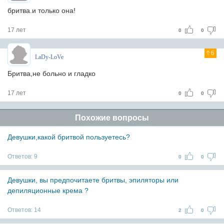
бритва.и только она!
17 лет
0
0
6
LaDy-LoVe
Бритва,не больно и гладко
17 лет
0
0
Похожие вопросы
Девушки,какой бритвой пользуетесь?
Ответов:
9
0
0
Девушки, вы предпочитаете бритвы, эпиляторы или
депиляционные крема ?
Ответов:
14
2
0