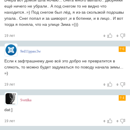
Вчера вот домой шла ночью... снега много выпало.. дворники
ещё ничего не убрали.. А под снегом то не видно что
находится..=) Под снегом был лёд, я из-за скользкой подошвы
упала.. Снег попал и за шиворот ,и в ботинки, и в лицо.. И вот
тогда я поняла, что на улице Зима =)))
19 лет
0
0
6
9ed11ppasc3w
Если к зафтрашнему дню всё это добро не превратится в
слякоть, то можно будет задуматься по поводу начала зимы...
=)
19 лет
0
0
4
Svetilka
dat:]
19 лет
0
0