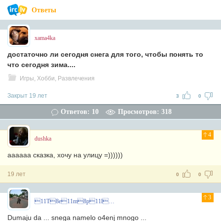
Ответы
xama4ka
достаточно ли сегодня снега для того, чтобы понять то
что сегодня зима....
Игры, Хобби, Развлечения
Закрыт 19 лет
3
0
Ответов: 10
Просмотров: 318
4
dushka
аааааа сказка, хочу на улицу =))))))
19 лет
0
0
3
11T8e11m8p11l8a11r8^
Dumaju da ... snega namelo o4enj mnogo ...