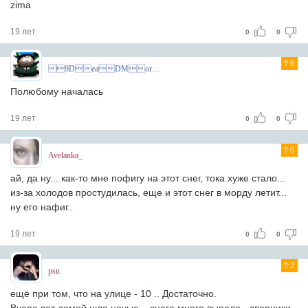
zima
19 лет
0
0
6
9DeaDMoroZ
Полюбому началась
19 лет
0
0
6
Avelanka_
ай, да ну... как-то мне пофигу на этот снег, тока хуже стало...
из-за холодов простудилась, еще и этот снег в морду летит...
ну его нафиг..
19 лет
0
0
2
psn
ещё при том, что на улице - 10 .. Достаточно.