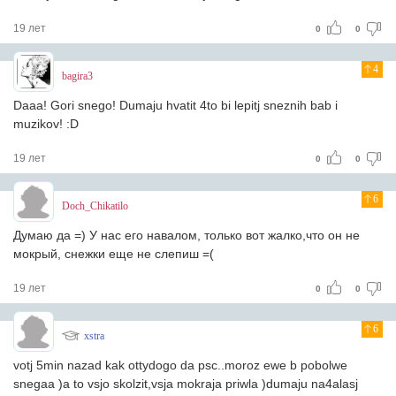
19 лет
0
0
4
bagira3
Daaa! Gori snego! Dumaju hvatit 4to bi lepitj sneznih bab i
muzikov! :D
19 лет
0
0
6
Doch_Chikatilo
Думаю да =) У нас его навалом, только вот жалко,что он не
мокрый, снежки еще не слепиш =(
19 лет
0
0
6
xstra
votj 5min nazad kak ottydogo da psc..moroz ewe b pobolwe
snegaa )a to vsjo skolzit,vsja mokraja priwla )dumaju na4alasj