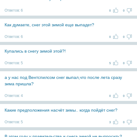
Ответов:
6
0
0
Как думаете, снег этой зимой еще выпадет?
Ответов:
6
0
0
Купались в снегу зимой этой?!
Ответов:
5
5
0
а у нас под Вентспилсом снег выпал,что после лета сразу
зима пришла?
Ответов:
4
0
0
Какие предположения насчёт зимы.. когда пойдёт снег?
Ответов:
5
3
0
В этом году у правительства и снега зимой не выпросить?