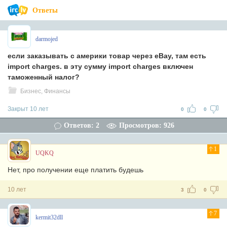
Ответы
darmojed
если заказывать с америки товар через eBay, там есть
import charges. в эту сумму import charges включен
таможенный налог?
Бизнес, Финансы
Закрыт 10 лет
0
0
Ответов: 2
Просмотров: 926
1
UQKQ
Нет, про получении еще платить будешь
10 лет
3
0
7
kermit32dll