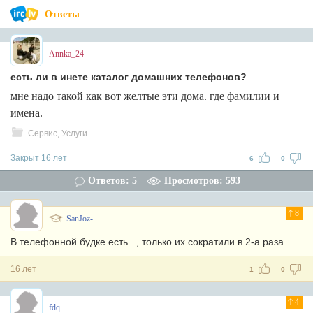
Ответы
Annka_24
есть ли в инете каталог домашних телефонов?
мне надо такой как вот желтые эти дома. где фамилии и
имена.
Сервис, Услуги
Закрыт 16 лет
6
0
Ответов: 5
Просмотров: 593
8
SanJoz-
В телефонной будке есть.. , только их сократили в 2-а раза..
16 лет
1
0
4
fdq