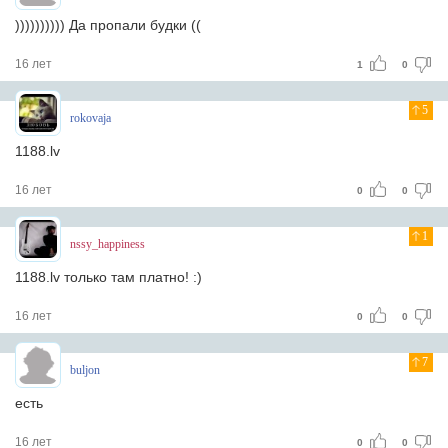
)))))))))) Да пропали будки ((
16 лет
1
0
5
rokovaja
1188.lv
16 лет
0
0
1
nssy_happiness
1188.lv только там платно! :)
16 лет
0
0
7
buljon
есть
16 лет
0
0