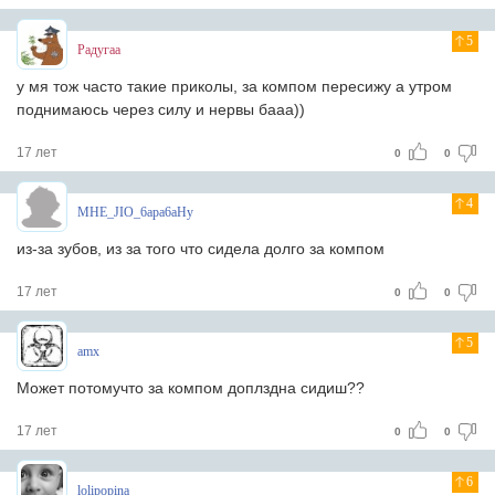
5
Радугаа
у мя тож часто такие приколы, за компом пересижу а утром
поднимаюсь через силу и нервы бааа))
17 лет
0
0
4
MHE_JIO_6apa6aHy
из-за зубов, из за того что сидела долго за компом
17 лет
0
0
5
amx
Может потомучто за компом доплздна сидиш??
17 лет
0
0
6
lolipopina