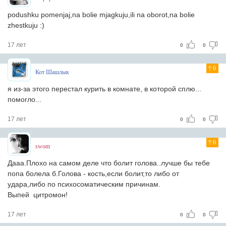
podushku pomenjaj,na bolie mjagkuju,ili na oborot,na bolie
zhestkuju :)
17 лет
0
0
6
Кот Шашлык
я из-за этого перестал курить в комнате, в которой сплю...
помогло...
17 лет
0
0
6
swom
Дааа.Плохо на самом деле что болит голова..лучше бы тебе
попа болела б.Голова - кость,если болит,то либо от
удара,либо по психосоматическим причинам.
Выпей цитромон!
17 лет
0
0