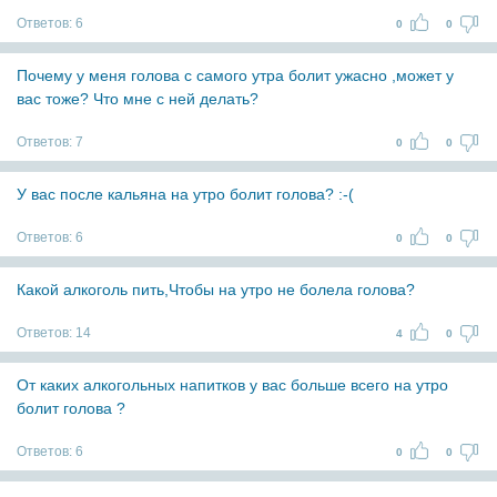
Ответов:
6
0
0
Почему у меня голова с самого утра болит ужасно ,может у
вас тоже? Что мне с ней делать?
Ответов:
7
0
0
У вас после кальяна на утро болит голова? :-(
Ответов:
6
0
0
Какой алкоголь пить,Чтобы на утро не болела голова?
Ответов:
14
4
0
От каких алкогольных напитков у вас больше всего на утро
болит голова ?
Ответов:
6
0
0