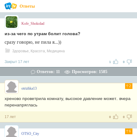
Ответы
Kofe_Shokolad
из-за чего по утрам болит голова?
сразу говорю, не пила я...))
Здоровье, Красота, Медицина
Закрыт 17 лет
1
0
Ответов: 11
Просмотров: 1585
2
otrizhka13
хреново проветрила комнату, высокое давление может.. вчера
перенапряглась
17 лет
0
0
6
OTSO_City