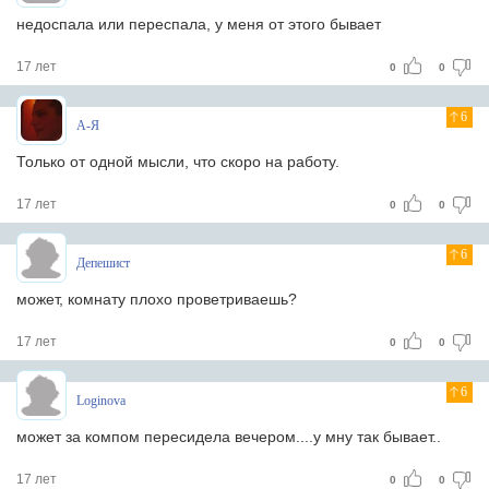
недоспала или переспала, у меня от этого бывает
17 лет
0
0
6
А-Я
Только от одной мысли, что скоро на работу.
17 лет
0
0
6
Депешист
может, комнату плохо проветриваешь?
17 лет
0
0
6
Loginova
может за компом пересидела вечером....у мну так бывает..
17 лет
0
0