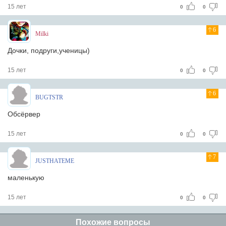
15 лет
0
0
6
Milki
Дочки, подруги,ученицы)
15 лет
0
0
6
BUGTSTR
Обсёрвер
15 лет
0
0
7
JUSTHATEME
маленькую
15 лет
0
0
Похожие вопросы