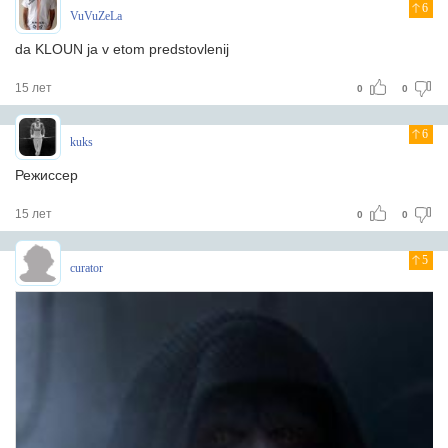
6
VuVuZeLa
da KLOUN ja v etom predstovlenij
15 лет
0
0
6
kuks
Режиссер
15 лет
0
0
5
curator