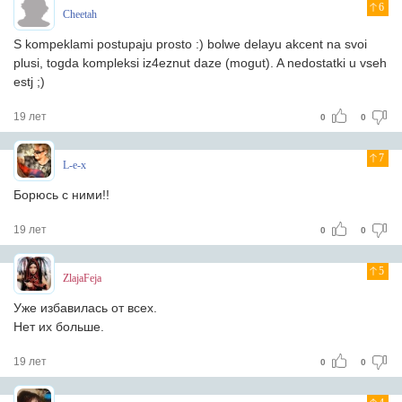
6
Cheetah
S kompeklami postupaju prosto :) bolwe delayu akcent na svoi
plusi, togda kompleksi iz4eznut daze (mogut). A nedostatki u vseh
estj ;)
19 лет
0
0
7
L-e-x
Борюсь с ними!!
19 лет
0
0
5
ZlajaFeja
Уже избавилась от всех.
Нет их больше.
19 лет
0
0