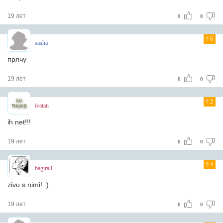
19 лет
0
0
6
sasha
прячу
19 лет
0
0
2
ivatan
ih net!!!
19 лет
0
0
4
bagira3
zivu s nimi! :)
19 лет
0
0