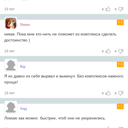
19 лет
0
0
3
Shnura
никак. Пока мне кто-нить не поможет из комплекса сделать
достоинство )
19 лет
0
0
6
Bzp
Я их давно из себя вырвал и выкинул. Без комплексов намного
проще!
19 лет
0
0
5
Seqq
Ломаю как можно быстрее, чтоб они не укоренились.