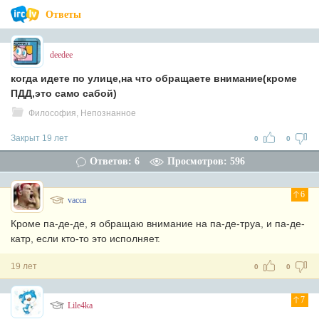
Ответы
deedee
когда идете по улице,на что обращаете внимание(кроме
ПДД,это само сабой)
Философия, Непознанное
Закрыт 19 лет
0
0
Ответов: 6
Просмотров: 596
6
vacca
Кроме па-де-де, я обращаю внимание на па-де-труа, и па-де-
катр, если кто-то это исполняет.
19 лет
0
0
7
Lile4ka