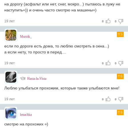
на дорогу (асфальт или нет, снег, мокро.. ) пытаюсь в лужу не
наступить=)) и очень часто смотрю на машины=)
19 лет
0
0
5
Murzik_
если по дороге есть дома, то люблю смотреть в окна...)
а если нету, то просто в перед....
19 лет
0
0
6
Hasta-la-Vista
Люблю улыбаться прохожим, которые также улыбаются мне!
19 лет
0
0
6
lenachka
смотрю на прохожих =)