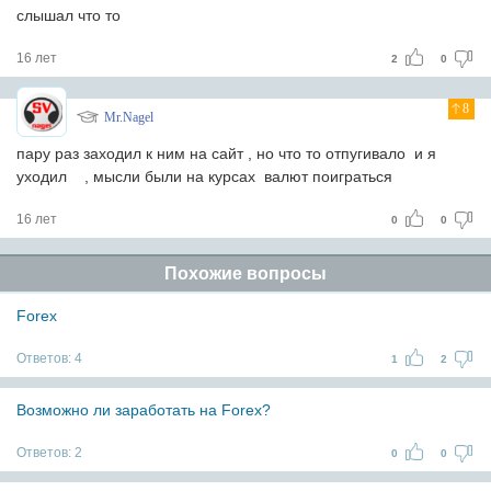
слышал что то
16 лет
2
0
8
Mr.Nagel
пару раз заходил к ним на сайт , но что то отпугивало и я
уходил
, мысли были на курсах валют поиграться
16 лет
0
0
Похожие вопросы
Forex
Ответов:
4
1
2
Возможно ли заработать на Forex?
Ответов:
2
0
0