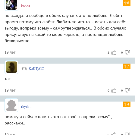
6
feolka
не всегда. и вообще в обоих случаях это не любовь. Любят
просто потому что любят. Любить за что-то - искать для себя
выгоду, вопреки всему - самоутверждаться.. В обоих случаях
присутствует в какой то мере корысть, а настоящая любовь
безкорыстна.
19 лет
1
0
7
KaKTyCC
так.
19 лет
0
0
4
rhythm
немогу я сейчас понять это вот твоё "вопреки всему" ,
расскажи..
19 лет
0
0