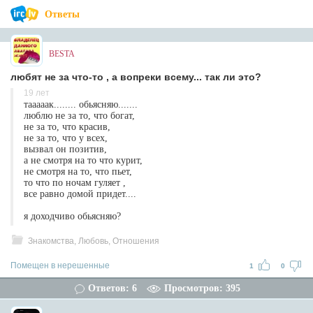
Ответы
BESTA
любят не за что-то , а вопреки всему... так ли это?
19 лет
тааааак........ обьясняю.......
люблю не за то, что богат,
не за то, что красив,
не за то, что у всех,
вызвал он позитив,
а не смотря на то что курит,
не смотря на то, что пьет,
то что по ночам гуляет ,
все равно домой придет....
я доходчиво обьясняю?
Знакомства, Любовь, Отношения
Помещен в нерешенные
1
0
Ответов: 6
Просмотров: 395