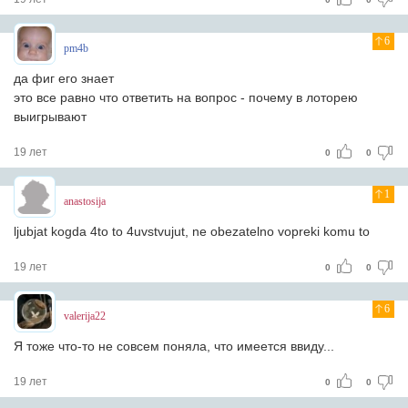
6
pm4b
да фиг его знает
это все равно что ответить на вопрос - почему в лоторею
выигрывают
19 лет
0
0
1
anastosija
ljubjat kogda 4to to 4uvstvujut, ne obezatelno vopreki komu to
19 лет
0
0
6
valerija22
Я тоже что-то не совсем поняла, что имеется ввиду...
19 лет
0
0