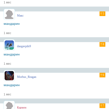
1 мес
5
Макс
мандарин
1 мес
8
daugavpils9
мандарин
1 мес
6
Morbus_Reagan
мандарин
1 мес
7
Кармен