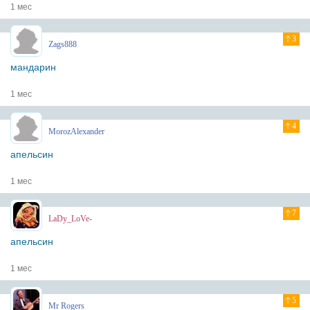
1 мес
3
Zags888
мандарин
1 мес
4
MorozAlexander
апельсин
1 мес
7
LaDy_LoVe-
апельсин
1 мес
5
Mr Rogers