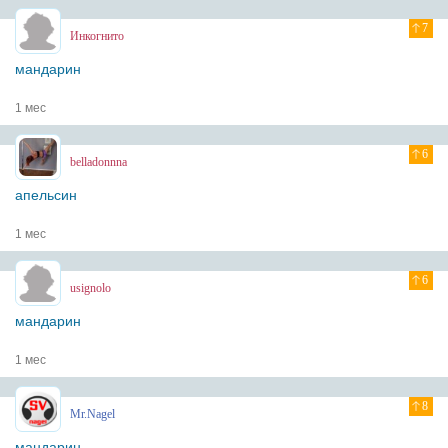
7
Инкогнито
мандарин
1 мес
6
belladonnna
апельсин
1 мес
6
usignolo
мандарин
1 мес
8
Mr.Nagel
мандарин