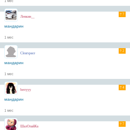
1 мес
7
Ленкин__
мандарин
1 мес
2
Clearspace
мандарин
1 мес
4
berryyy
мандарин
1 мес
7
ШалОпайКа