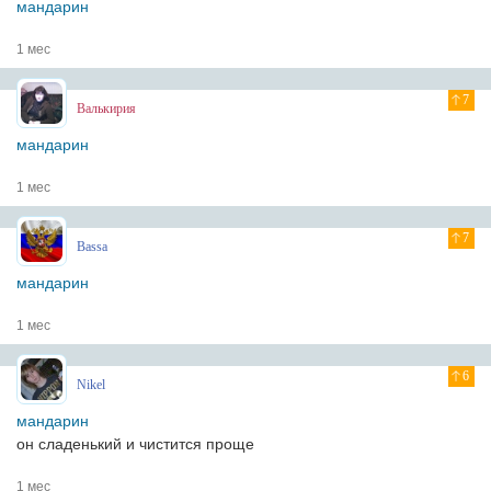
мандарин
1 мес
7
Валькирия
мандарин
1 мес
7
Bassa
мандарин
1 мес
6
Nikel
мандарин
он сладенький и чистится проще
1 мес