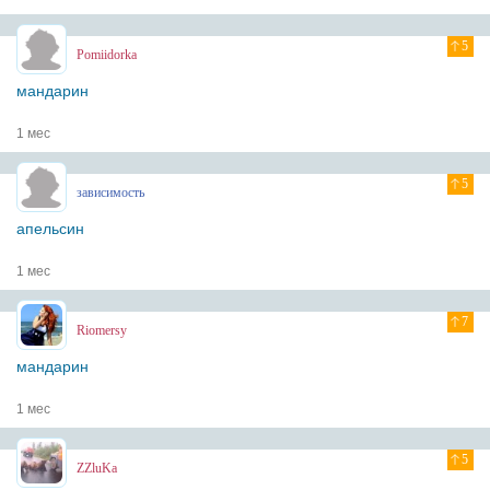
5
Pomiidorka
мандарин
1 мес
5
зависимость
апельсин
1 мес
7
Riomersy
мандарин
1 мес
5
ZZluKa