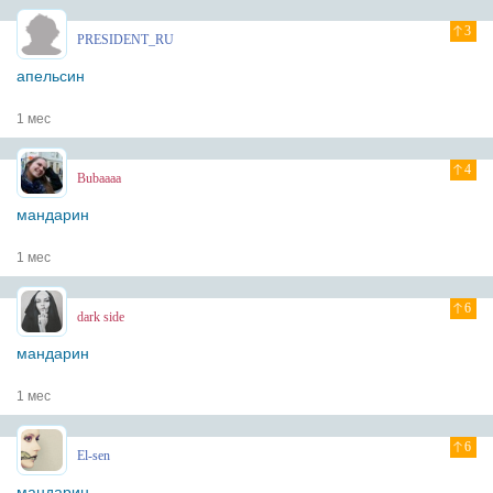
3
PRESIDENT_RU
апельсин
1 мес
4
Bubaaaa
мандарин
1 мес
6
dark side
мандарин
1 мес
6
El-sen
мандарин