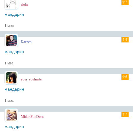
7
aloha
мандарин
1 мес
4
Kacnep
мандарин
1 мес
6
your_soulmate
мандарин
1 мес
7
MidoriFonDorn
мандарин