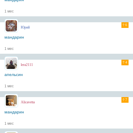
1 мес
6
Юрий
мандарин
1 мес
4
lera2111
апельсин
1 мес
7
Alicavetta
мандарин
1 мес