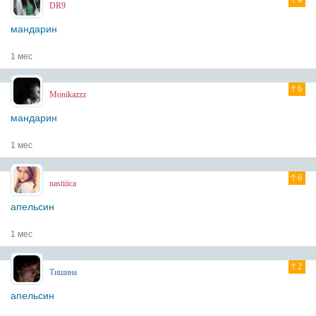
4
DR9
мандарин
1 мес
6
Monikazzz
мандарин
1 мес
6
nastiiica
апельсин
1 мес
2
Тишина
апельсин