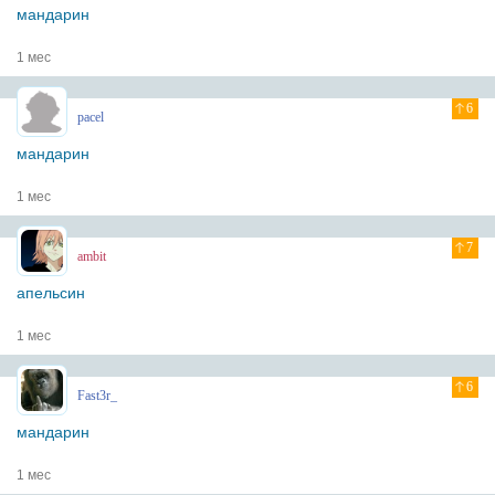
мандарин
1 мес
6
pacel
мандарин
1 мес
7
ambit
апельсин
1 мес
6
Fast3r_
мандарин
1 мес