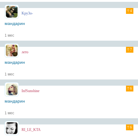
4
Kpy3o-
мандарин
1 мес
7
лето
мандарин
1 мес
6
InfSunshine
мандарин
1 мес
6
RI_LE_KTA