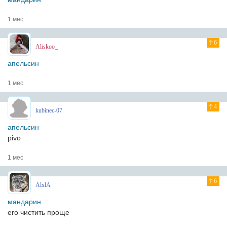
1 мес
6
Aliskoo_
апельсин
1 мес
4
kubinec-07
апельсин
pivo
1 мес
6
AlxlA
мандарин
его чистить проще