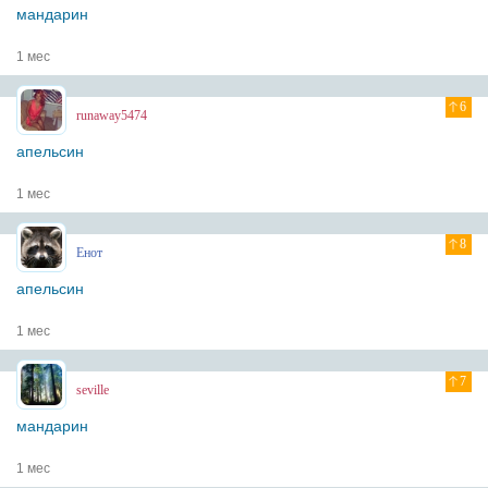
мандарин
1 мес
6
runaway5474
апельсин
1 мес
8
Енот
апельсин
1 мес
7
seville
мандарин
1 мес