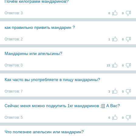
Почём килограмм мандаринов?
Ответов:
3
0
0
как правильно привить мандарин ?
Ответов:
2
1
0
Мандарины или апельсины?
Ответов:
0
15
0
Как часто вы употребляете в пищу мандарины?
Ответов:
7
3
0
Сейчас меня можно подкупить 1кг мандаринов ;[[[ А Вас?
Ответов:
5
0
0
Что полезнее апельсин или мандарин?