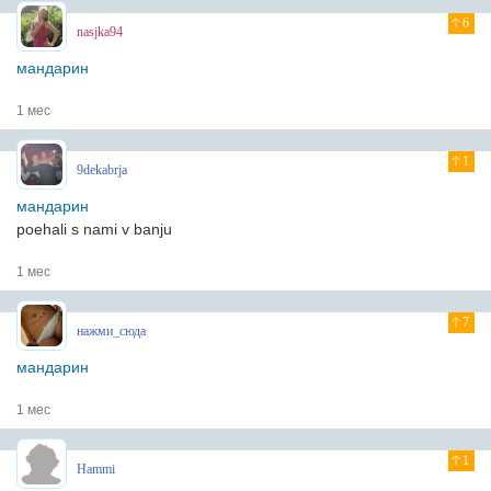
6
nasjka94
мандарин
1 мес
1
9dekabrja
мандарин
poehali s nami v banju
1 мес
7
нажми_сюда
мандарин
1 мес
1
Hammi