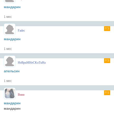
мандарин
1 мес
5
Fadec
мандарин
1 мес
5
HeBpuMHeCKoTuHa
апельсин
1 мес
1
Виии
мандарин
мандарин