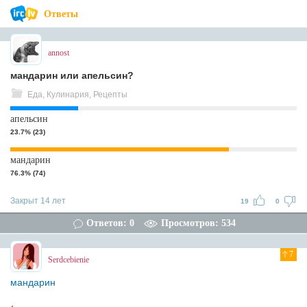
Ответы
annost
мандарин или апельсин?
Еда, Кулинария, Рецепты
апельсин
23.7% (23)
мандарин
76.3% (74)
Закрыт 14 лет
19
0
Ответов: 0
Просмотров: 534
7
Serdcebienie
мандарин