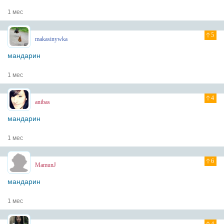
1 мес
5
makasinywka
мандарин
1 мес
4
anibas
мандарин
1 мес
6
MamunJ
мандарин
1 мес