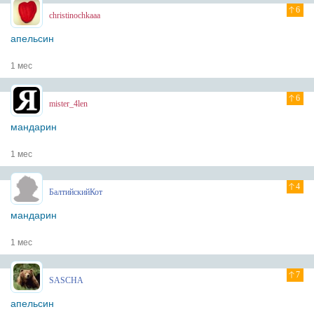
6
christinochkaaa
апельсин
1 мес
6
mister_4len
мандарин
1 мес
4
БалтийскийКот
мандарин
1 мес
7
SASCHA
апельсин