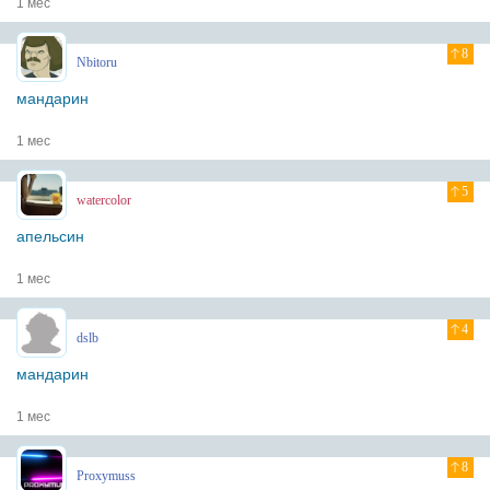
1 мес
8
Nbitoru
мандарин
1 мес
5
watercolor
апельсин
1 мес
4
dslb
мандарин
1 мес
8
Proxymuss