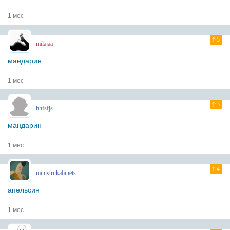
1 мес
5
milajaa
мандарин
1 мес
3
hhfsfjs
мандарин
1 мес
4
ministrukabinets
апельсин
1 мес