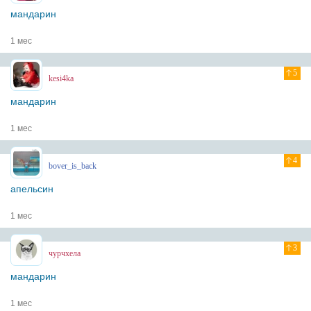
мандарин
1 мес
5
kesi4ka
мандарин
1 мес
4
bover_is_back
апельсин
1 мес
3
чурчхела
мандарин
1 мес