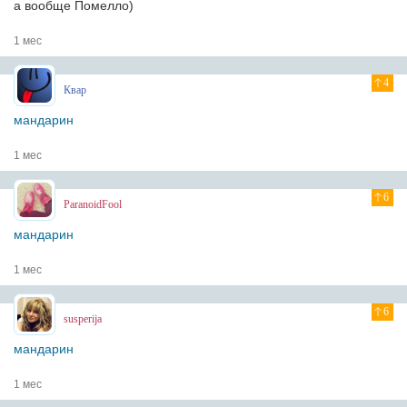
а вообще Помелло)
1 мес
4
Квар
мандарин
1 мес
6
ParanoidFool
мандарин
1 мес
6
susperija
мандарин
1 мес