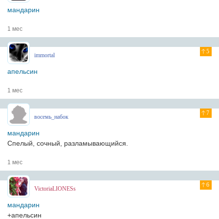
мандарин
1 мес
5
immortal
апельсин
1 мес
7
восемь_набок
мандарин
Спелый, сочный, разламывающийся.
1 мес
6
VictoriaLIONESs
мандарин
+апельсин