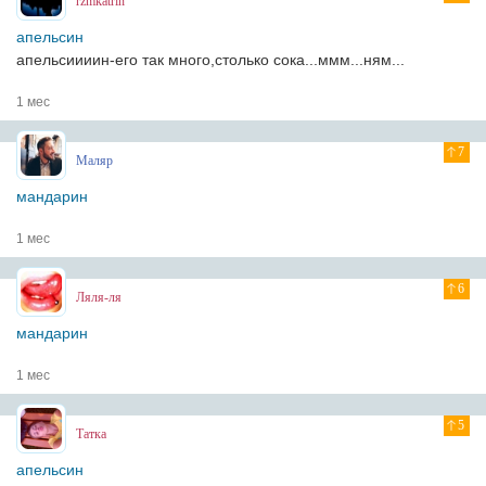
rzmkatrin
апельсин
апельсиииин-его так много,столько сока...ммм...ням...
1 мес
7
Мaляр
мандарин
1 мес
6
Ляля-ля
мандарин
1 мес
5
Татка
апельсин