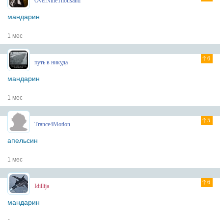
OverNineThousand
мандарин
1 мес
6
путь в никуда
мандарин
1 мес
5
Trance4Motion
апельсин
1 мес
6
Idillija
мандарин