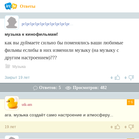
Ответы
pr1pr1pr1pr1pr1pr1pr1pr1pr1pr1pr
музыка к кинофильмам!
как вы дуймаете сильно бы поменялись ваши любимые
фильмы еслибы в них изменили музыку (на музыку с
другим настроением)???
Музыка
Закрыт 19 лет
0
0
Ответов: 5
Просмотров: 482
6
utk-am
ага. музыка создаёт само настроение и атмосферу...
19 лет
0
0