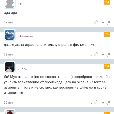
4
d3d1
aga aga
19 лет
0
0
6
juliana-sokol
да... музыка играет значительную роль в фильме... =)
19 лет
0
0
4
_Juice_
Да! Музыка часто (но не всегда, конечно) подобрана так, чтобы
усилить впечатление от происходящего на экране - стоит ее
изменить, пусть и не сильно, как восприятие фильма в корне
измениться.
19 лет
0
0