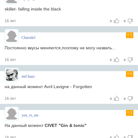
skillet- falling inside the black
16 лет
0
0
5
CharodeJ
Постоянно вкусы меняются,поэтому не могу назвать...
16 лет
0
0
5
mrChazz
на данный момент Avril Lavigne - Forgotten
16 лет
0
0
5
you_vs_me
На данный момент
CIVET "Gin & tonic"
16 лет
0
0