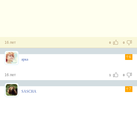
16 лет
0
0
6
арка
16 лет
1
0
7
SASCHA