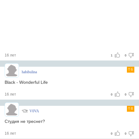
16 лет
1
0
6
habibulina
Black - Wonderful Life
16 лет
0
0
8
V0VA
Студия не треснет?
16 лет
0
0