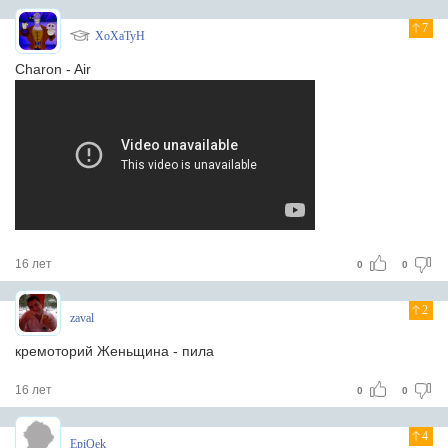
7
XoXaTyH
Charon - Air
16 лет
0
0
2
zaval
кремоторий Женьщина - пила
16 лет
0
0
4
EpiQek_