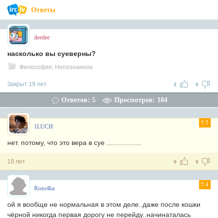
Ответы
deedee
насколько вы суеверны?
Философия, Непознанное
Закрыт 19 лет
2
0
Ответов: 5
Просмотров: 184
5
1LUCH
нет. потому, что это вера в суе ..................
19 лет
0
0
4
Rozo4ka
ой я вообще не нормальная в этом деле..даже после кошки
чёрной никогда первая дорогу не перейду..начинаталась