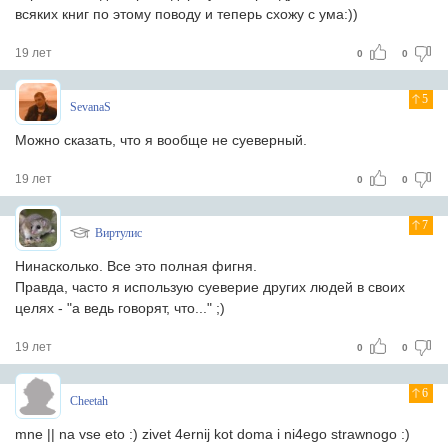
всяких книг по этому поводу и теперь схожу с ума:))
19 лет
0
0
5
SevanaS
Можно сказать, что я вообще не суеверный.
19 лет
0
0
7
Виртулис
Нинасколько. Все это полная фигня.
Правда, часто я использую суеверие других людей в своих
целях - "а ведь говорят, что..." ;)
19 лет
0
0
6
Cheetah
mne || na vse eto :) zivet 4ernij kot doma i ni4ego strawnogo :)