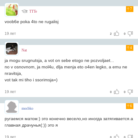
7
TTTe
voob6e poka 4to ne rugalisj
19 лет
2
0
4
Nat
ja mogu srugnutsja, a vot on sebe etogo ne pozvoljaet...
no v osnovnom, ja mol4u, dlja menja eto o4en legko, a emu ne
nravitsja,
vot tak mi tiho i ssorimsja=)
19 лет
0
0
6
mocbko
ругаемся матом:) это конечно весело,но иногда затягивается.а
главная драчунья(:)) это я
19 лет
0
0