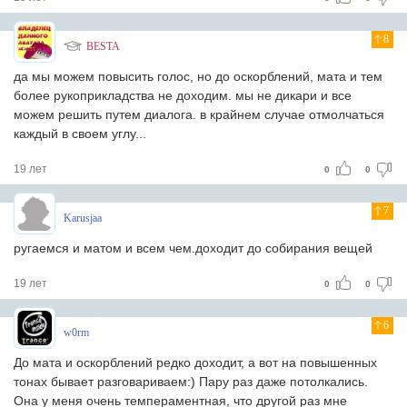
8
BESTA
да мы можем повысить голос, но до оскорблений, мата и тем
более рукоприкладства не доходим. мы не дикари и все
можем решить путем диалога. в крайнем случае отмолчаться
каждый в своем углу...
19 лет
0
0
7
Karusjaa
ругаемся и матом и всем чем.доходит до собирания вещей
19 лет
0
0
6
w0rm
До мата и оскорблений редко доходит, а вот на повышенных
тонах бывает разговариваем:) Пару раз даже потолкались.
Она у меня очень темпераментная, что другой раз мне