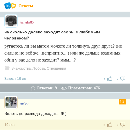
Ответы
tanjuha85
на сколько далеко заходят ссоры с любимым
человеком?
ругаетесь ли вы матом,можете ли толкнуть друг друга? (не
сильно,но всё же...неприятно....) или же дальше взаимных
обид у вас дело не заходит? ммм....?
Знакомства, Любовь, Отношения
Закрыт 19 лет
7
0
Ответов: 9
Просмотров: 476
2
malek
Вплоть до развода доходят... Ж(
19 лет
2
0