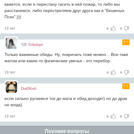
кажется, если я перестану гасить в ней пожар, то либо мы
расстанемся, либо перестреляем друг друга как в "Бешеных
Псах";)))
19 лет
0
0
7
Esthetique
Только взаимные обиды. Ну, покричать тоже можно... Все-таки
матом или какие-то физические увечья - это перебор.
19 лет
0
0
5
DeaDKedi
если сильно ругаемся ток до мата и обид доходит) но до драк
не когда)
19 лет
0
0
Похожие вопросы