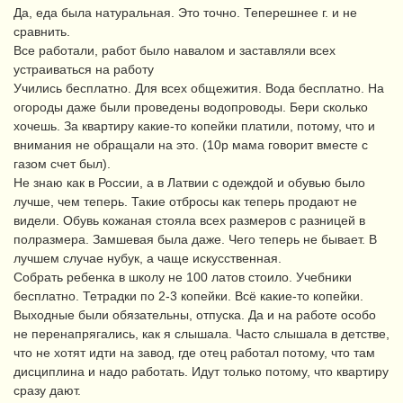
Да, еда была натуральная. Это точно. Теперешнее г. и не
сравнить.
Все работали, работ было навалом и заставляли всех
устраиваться на работу
Учились бесплатно. Для всех общежития. Вода бесплатно. На
огороды даже были проведены водопроводы. Бери сколько
хочешь. За квартиру какие-то копейки платили, потому, что и
внимания не обращали на это. (10р мама говорит вместе с
газом счет был).
Не знаю как в России, а в Латвии с одеждой и обувью было
лучше, чем теперь. Такие отбросы как теперь продают не
видели. Обувь кожаная стояла всех размеров с разницей в
полразмера. Замшевая была даже. Чего теперь не бывает. В
лучшем случае нубук, а чаще искусственная.
Собрать ребенка в школу не 100 латов стоило. Учебники
бесплатно. Тетрадки по 2-3 копейки. Всё какие-то копейки.
Выходные были обязательны, отпуска. Да и на работе особо
не перенапрягались, как я слышала. Часто слышала в детстве,
что не хотят идти на завод, где отец работал потому, что там
дисциплина и надо работать. Идут только потому, что квартиру
сразу дают.