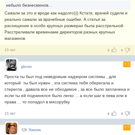
небыло бизнесменов...
Сажали за это
и вроде как надолго))) Кстати, врачей судили и
реально сажали за врачебные ошибки. А статья за
расхищение в особо крупных размерах была расстрельной.
Расстреливали временами директоров разных крупных
магазинов.
15 лет
3
0
3
glicerin
Проста ты был под неведомым надзором системы , для
который ты был нужен , эта система тебя оберегала и
стерегла , давала все не обходимое , за все было заплачена и
если ты ей подчинялся было легко ... а если шаг в лева или в
права ... то попадол в мясорубку
15 лет
3
0
7
Ништяк