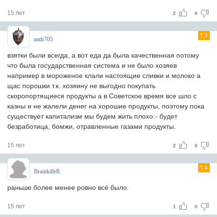
15 лет
2
0
3
andr705
взятки были всегда, а вот еда да была качественная потому
что была государственная система и не было хозяев
например в мороженое клали настоящие сливки и молоко а
щас порошки т.к. хозяину не выгодно покупать
скоропортящиеся продукты а в Советское время все шло с
казны и не жалели денег на хорошие продукты, поэтому пока
существует капитализм мы будем жить плохо:- будет
безработица, бомжи, отравленные газами продукты.
15 лет
2
0
4
BrainkilleR
раньше более менее ровно всё было.
15 лет
1
0