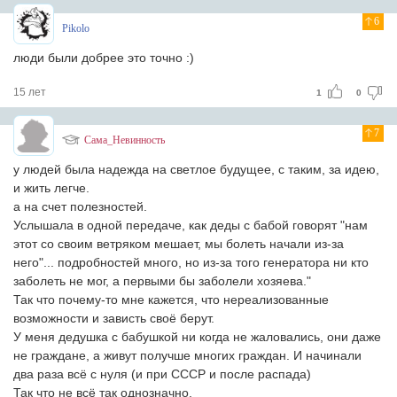
6
Pikolo
люди были добрее это точно :)
15 лет
1
0
7
Сама_Невинность
у людей была надежда на светлое будущее, с таким, за идею,
и жить легче.
а на счет полезностей.
Услышала в одной передаче, как деды с бабой говорят "нам
этот со своим ветряком мешает, мы болеть начали из-за
него"... подробностей много, но из-за того генератора ни кто
заболеть не мог, а первыми бы заболели хозяева."
Так что почему-то мне кажется, что нереализованные
возможности и зависть своё берут.
У меня дедушка с бабушкой ни когда не жаловались, они даже
не граждане, а живут получше многих граждан. И начинали
два раза всё с нуля (и при СССР и после распада)
Так что не всё так однозначно.