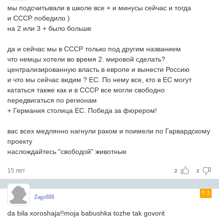
мы подсчитывали в школе все + и минусы сейчас и тогда
и СССР победило )
на 2 или 3 + было больше
да и сейчас мы в СССР только под другим названием
что немцы хотели во время 2. мировой сделать?
централизированную власть в европе и вынести Россию
и что мы сейчас видим ? ЕС. По нему все, кто в ЕС могут
кататься также как и в СССР все могли свободно
передвигаться по регионам
+ Германия столица ЕС. Победа за фюрером!
вас всех медлянно нагнули раком и поимели по Гарвардскому
проекту
наслождайтесь "свободой" животные
15 лет
2
2
3
Zags888
da bila xoroshaja!!moja babushka tozhe tak govorit