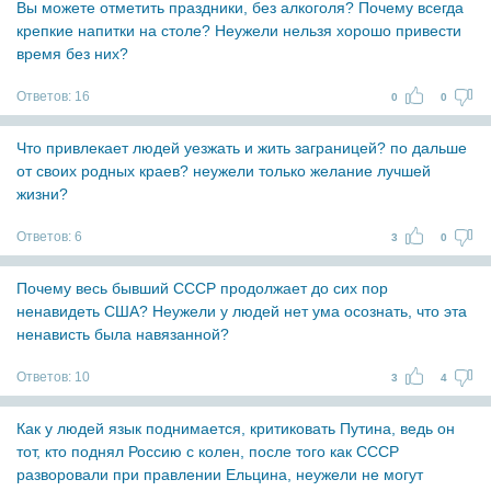
Вы можете отметить праздники, без алкоголя? Почему всегда
крепкие напитки на столе? Неужели нельзя хорошо привести
время без них?
Ответов:
16
0
0
Что привлекает людей уезжать и жить заграницей? по дальше
от своих родных краев? неужели только желание лучшей
жизни?
Ответов:
6
3
0
Почему весь бывший СССР продолжает до сих пор
ненавидеть США? Неужели у людей нет ума осознать, что эта
ненависть была навязанной?
Ответов:
10
3
4
Как у людей язык поднимается, критиковать Путина, ведь он
тот, кто поднял Россию с колен, после того как СССР
разворовали при правлении Ельцина, неужели не могут