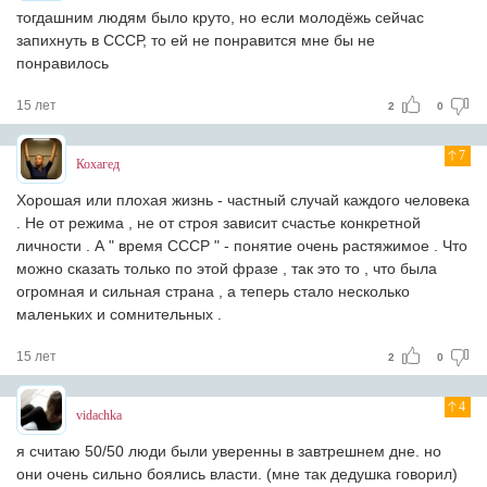
тогдашним людям было круто, но если молодёжь сейчас
запихнуть в СССР, то ей не понравится
мне бы не
понравилось
15 лет
2
0
7
Кохагед
Хорошая или плохая жизнь - частный случай каждого человека
. Не от режима , не от строя зависит счастье конкретной
личности . А " время СССР " - понятие очень растяжимое . Что
можно сказать только по этой фразе , так это то , что была
огромная и сильная страна , а теперь стало несколько
маленьких и сомнительных .
15 лет
2
0
4
vidachka
я считаю 50/50 люди были уверенны в завтрешнем дне. но
они очень сильно боялись власти. (мне так дедушка говорил)