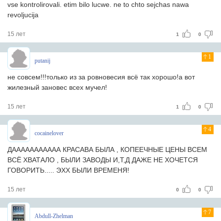
vse kontrolirovali. etim bilo lucwe. ne to chto sejchas nawa
revoljucija
15 лет
1
0
1
putanij
не совсем!!!только из за ровновесия всё так хорошо!а вот
жилезный зановес всех мучел!
15 лет
1
0
4
cocainelover
ДААААААААААА КРАСАВА БЫЛА , КОПЕЕЧНЫЕ ЦЕНЫ ВСЕМ
ВСЁ ХВАТАЛО , БЫЛИ ЗАВОДЫ И,Т,Д ДАЖЕ НЕ ХОЧЕТСЯ
ГОВОРИТЬ..... ЭХХ БЫЛИ ВРЕМЕНЯ!
15 лет
0
0
7
Abdull-Zhelman