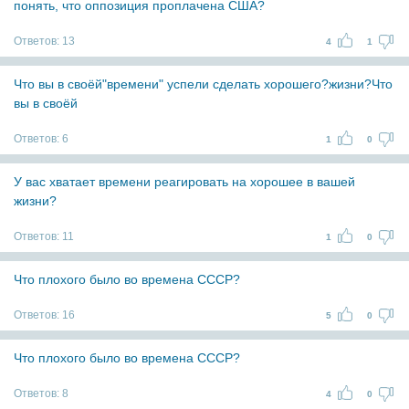
понять, что оппозиция проплачена США?
Ответов:
13
4
1
Что вы в своёй"времени" успели сделать хорошего?жизни?Что
вы в своёй
Ответов:
6
1
0
У вас хватает времени реагировать на хорошее в вашей
жизни?
Ответов:
11
1
0
Что плохого было во времена СССР?
Ответов:
16
5
0
Что плохого было во времена СССР?
Ответов:
8
4
0