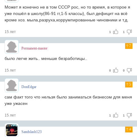
Может я конечно не в том СССР рос, но то время, в которое я
уже пошёл в школу(86-91 гг,1-5 классы), был дефицит на всё
кроме хоз. мыла,разруха,коррумпированные чиновники и т.д.
15 лет
1
1
7
Permanent-master
было легче жить.. меньше безработицы..
15 лет
0
0
5
DonEdgar
сам факт того что нельзя было заниматься бизнесом для меня
уже ужасен
15 лет
1
1
4
Sandslash123