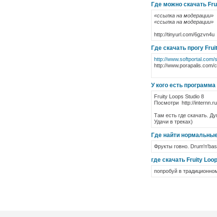
Где можно скачать Fru
«ссылка на модерации»
«ссылка на модерации»
http://tinyurl.com/6gzvn4u
Где скачать прогу Frui
http://www.softportal.com/s
http://www.porapalis.com/c
У кого есть программа 
Fruity Loops Studio 8
Посмотри http://internn.ru/
Там есть где скачать. Д
Удачи в треках)
Где найти нормальные
Фрукты говно. Drum'n'bass
где скачать Fruity Loop
попробуй в традиционном