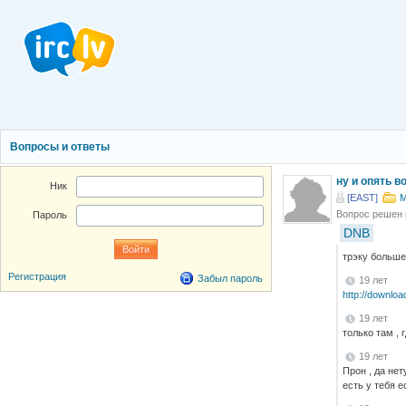
Вопросы и ответы
ну и опять во
Ник
[EAST]
М
Вопрос решен
Пароль
DNB
трэку больше
Регистрация
Забыл пароль
19 лет
http://downlo
19 лет
только там , 
19 лет
Прон , да не
есть у тебя е