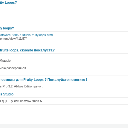
ity Loops?
ty loops?
oftware-3885-fl-studio-fruityloops.html
ontent/view/411/57/
fruite loops, скиньте пожалуста?
flstudio
умаю разберешься.
 семплы для Fruity Loops ? Пожалуйсто помогите !
 Pro 3.2. Abibos Edition рулит.
s Studio
 Дц++ ну или на www.times.lv