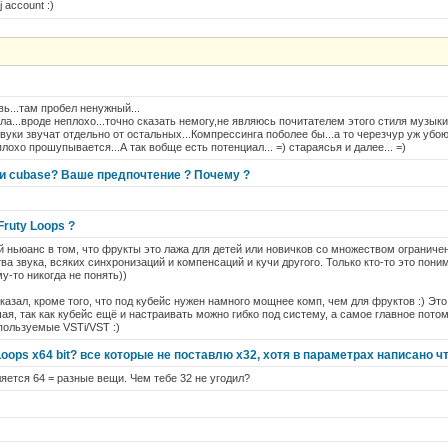
j account :)
ь...там пробел ненужный...
ла...вроде неплохо...точно сказать немогу,не являюсь почитателем этого стиля музыки
звуки звучат отдельно от остальных...Компрессинга поболее бы...а то черезчур уж уб
лохо прошупывается...А так вобще есть потенциал... =) стараясья и далее... =)
или cubase? Ваше предпочтение ? Почему ?
Fruty Loops ?
й ньюанс в том, что фрукты это лажа для детей или новичков со множеством ограниче
ва звука, всяких синхронизаций и компенсаций и кучи другого. Только кто-то это пони
му-то никогда не понять))
 сказал, кроме того, что под кубейс нужен намного мощнее комп, чем для фруктов :) Э
ая, так как кубейс ещё и настраивать можно гибко под систему, а самое главное пото
спользуемые VSTi/VST :)
Loops x64 bit? все которые не поставлю x32, хотя в параметрах написано 
яется 64 = разные вещи. Чем тебе 32 не угодил?