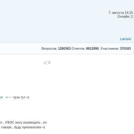
7. августа 14:15
Онлайн: 2
Latviski
Вопросов:
1280363
Ответов:
8812895
, Участников:
370183
Поделиться
0
lv
<---- трэк тут =)
от , УФЭС могу размещать , но
 говори , буду признателен =)