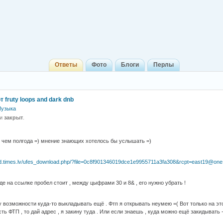
Ответы
Фото
Блоги
Перлы
т fruty loops and dark dnb
узыка
 и
закрыт
.
 чем полгода =) мнение знающих хотелось бы услышать =)
ad.times.lv/ufes_download.php/?file=0c8f901346019dce1e9955711a3fa308&rcpt=east19@one.
где на ссылке пробел стоит , между цыфрами 30 и 8& , его нужно убрать !
ту возможности куда-то выкладывать ещё . Фтп я открывать неумею =( Вот только на эт
сть ФТП , то дай адрес , я закину туда . Или если знаешь , куда можно ещё закидывать -