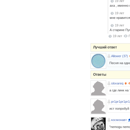
19 лет
аха , именно 
19 лет
мне нравится
19 лет
А старине Пук
19 лет
Лучший ответ
Allower (37)
Песня на одно
Ответы
slovareq
4
а где линк на 
pr1pr1pr1pr1
ист попробуй 
космонавт
"nemogu nemogu