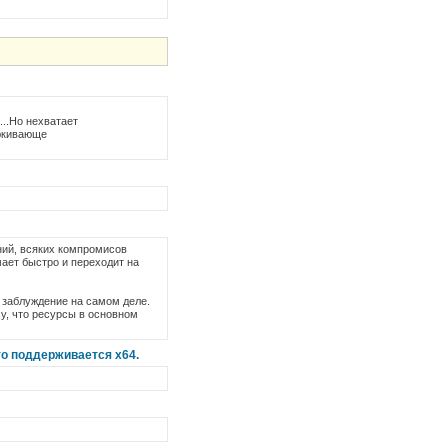
...Но нехватает
оюкивающе
ний, всяких компромисов
мает быстро и переходит на
то заблуждение на самом деле.
му, что ресурсы в основном
что поддерживается x64.