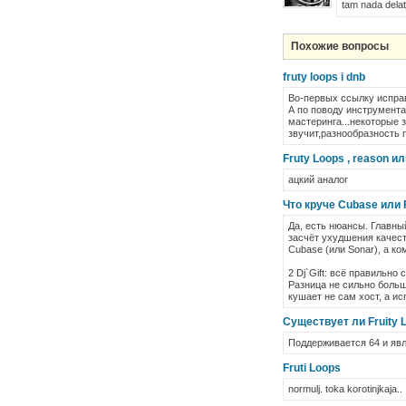
tam nada delat
Похожие вопросы
fruty loops i dnb
Во-первых ссылку исправ
А по поводу инструмента
мастеринга...некоторые 
звучит,разнообразность п
Fruty Loops , reason 
ацкий аналог
Что круче Cubase или 
Да, есть нюансы. Главны
засчёт ухудшения качест
Cubase (или Sonar), а ко
2 Dj`Gift: всё правильно
Разница не сильно больш
кушает не сам хост, а и
Существует ли Fruity 
Поддерживается 64 и явл
Fruti Loops
normulj. toka korotinjkaja..