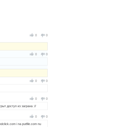
0
0
0
0
0
0
0
0
ыт доступ из заграна ://
0
0
dclick.com i na putfile.com nu