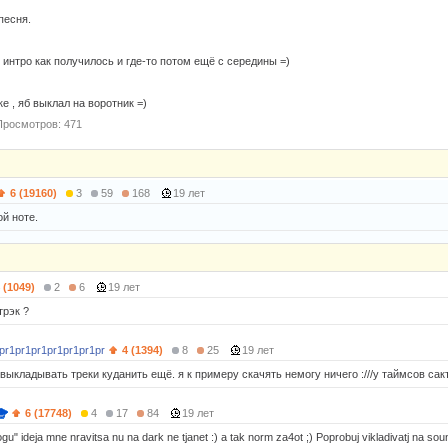
песня.
 интро как получилось и где-то потом ещё с середины =)
е , яб выклал на воротник =)
Просмотров: 471
6 (19160)
3
59
168
19 лет
й ноте.
 (1049)
2
6
19 лет
трэк ?
pr1pr1pr1pr1pr1pr1pr
4 (1394)
8
25
19 лет
выкладывать треки куданить ещё. я к примеру скачять немогу ничего :///у таймсов сактр
6 (17748)
4
17
84
19 лет
" ideja mne nravitsa nu na dark ne tjanet :) a tak norm za4ot ;) Poprobuj vikladivatj na soun