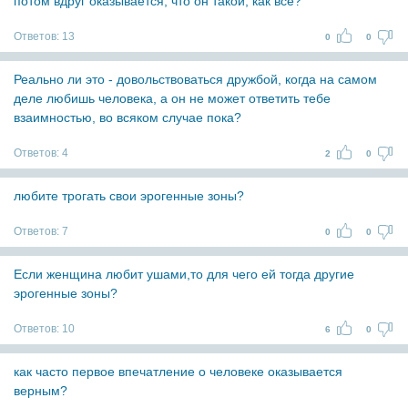
потом вдруг оказывается, что он такой, как все?
Ответов:
13
0
0
Реально ли это - довольствоваться дружбой, когда на самом
деле любишь человека, а он не может ответить тебе
взаимностью, во всяком случае пока?
Ответов:
4
2
0
любите трогать свои эрогенные зоны?
Ответов:
7
0
0
Если женщина любит ушами,то для чего ей тогда другие
эрогенные зоны?
Ответов:
10
6
0
как часто первое впечатление о человеке оказывается
верным?