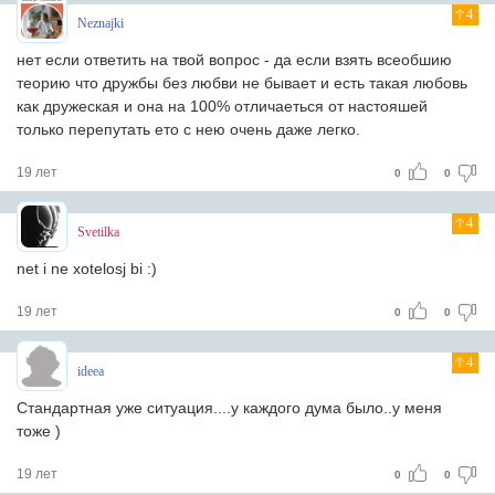
4
Neznajki
нет если ответить на твой вопрос - да если взять всеобшию
теорию что дружбы без любви не бывает и есть такая любовь
как дружеская и она на 100% отличаеться от настояшей
только перепутать ето с нею очень даже легко.
19 лет
0
0
4
Svetilka
net i ne xotelosj bi :)
19 лет
0
0
4
ideea
Стандартная уже ситуация....у каждого дума было..у меня
тоже )
19 лет
0
0