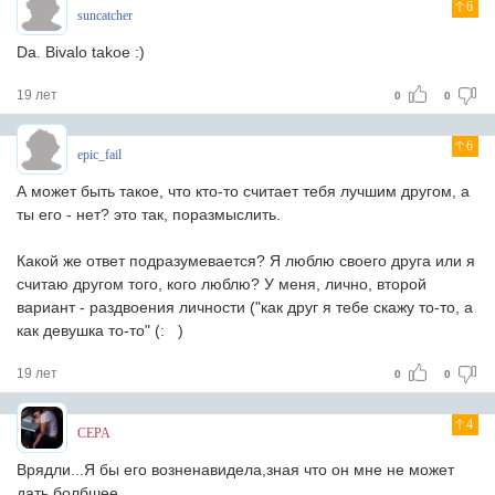
6
suncatcher
Da. Bivalo takoe :)
19 лет
0
0
6
epic_fail
А может быть такое, что кто-то считает тебя лучшим другом, а
ты его - нет? это так, поразмыслить.
Какой же ответ подразумевается? Я люблю своего друга или я
считаю другом того, кого люблю? У меня, лично, второй
вариант - раздвоения личности ("как друг я тебе скажу то-то, а
как девушка то-то" (: )
19 лет
0
0
4
CEPA
Врядли...Я бы его возненавидела,зная что он мне не может
дать болбшее