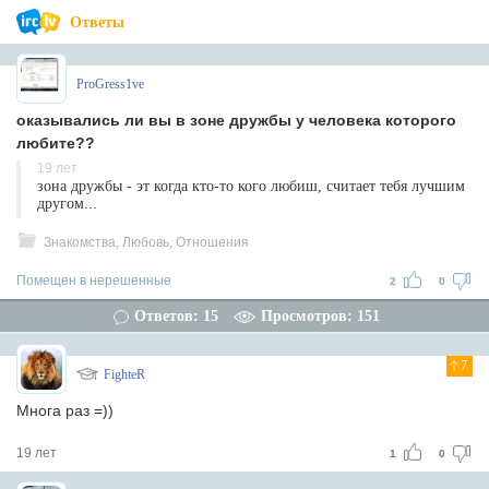
Ответы
ProGress1ve
оказывались ли вы в зоне дружбы у человека которого
любите??
19 лет
зона дружбы - эт когда кто-то кого любиш, считает тебя лучшим
другом...
Знакомства, Любовь, Отношения
Помещен в нерешенные
2
0
Ответов: 15
Просмотров: 151
7
FighteR
Многа раз =))
19 лет
1
0