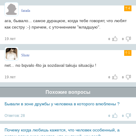
4
farada
ага, бывало... самое дурацкое, когда тебе говорят, что любят
как сестру :-) причем, с уточнением "младшую".
19 лет
0
0
1
Shote
net... no bqvalo 4to ja sozdaval takuju situaciju !
19 лет
0
0
Похожие вопросы
Бывали в зоне дружбы у человека в которого влюблены ?
Ответов:
28
0
0
Почему когда любишь кажется, что человек особенный, а