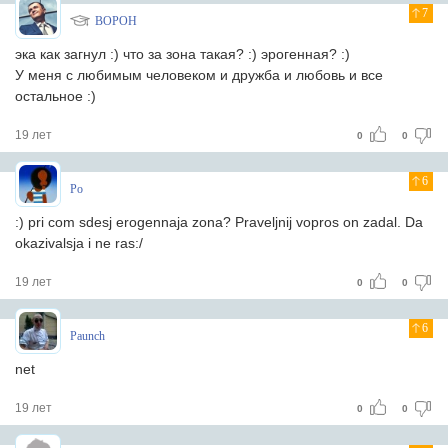
7
BOPOH
эка как загнул :) что за зона такая? :) эрогенная? :)
У меня с любимым человеком и дружба и любовь и все
остальное :)
19 лет
0
0
6
Po
:) pri com sdesj erogennaja zona? Praveljnij vopros on zadal. Da
okazivalsja i ne ras:/
19 лет
0
0
6
Paunch
net
19 лет
0
0