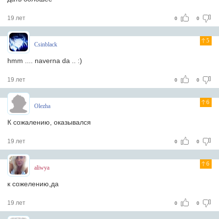
19 лет
0
0
5
Csinblack
hmm .... naverna da .. :)
19 лет
0
0
6
Olezha
К сожалению, оказывался
19 лет
0
0
6
aliwya
к сожелению,дa
19 лет
0
0