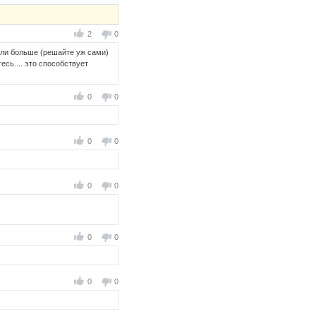
2
0
ь или больше (решайте уж сами)
есь.... это способствует
0
0
0
0
0
0
0
0
0
0