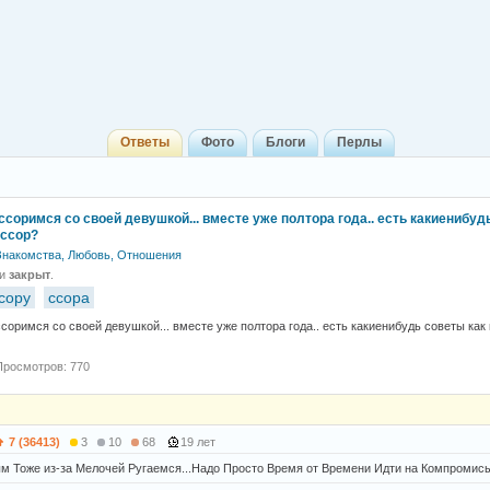
Ответы
Фото
Блоги
Перлы
ссоримся со своей девушкой... вместе уже полтора года.. есть какиенибуд
 ссор?
Знакомства, Любовь, Отношения
 и
закрыт
.
ссору
ссора
ссоримся со своей девушкой... вместе уже полтора года.. есть какиенибудь советы как 
Просмотров: 770
7 (36413)
3
10
68
19 лет
 Тоже из-за Мелочей Ругаемся...Надо Просто Время от Времени Идти на Компромис