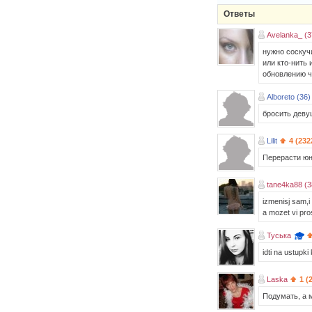
Ответы
Avelanka_ (3
нужно соскучи
или кто-нить 
обновлению ч
Alboreto (36)
бросить деву
Lilit
4 (232
Перерасти юн
tane4ka88 (3
izmenisj sam,i 
a mozet vi pro
Туська
idti na ustupki 
Laska
1 (
Подумать, а м