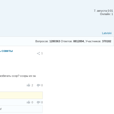
7. августа 0:01
Онлайн: 1
Latviski
Вопросов:
1280363
Ответов:
8812894
, Участников:
370182
ь советы
Поделиться
1
избегать ссор? ссоры из-за
2
0
0
0
ы!