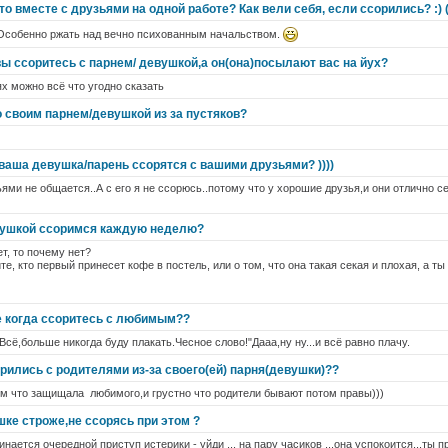
то вместе с друзьями на одной работе? Как вели себя, если ссорились? :) 
 Особенно ржать над вечно психованным начальством.
ы ссоритесь с парнем/ девушкой,а он(она)посылают вас на йух?
х можно всё что угодно сказать
о своим парнем/девушкой из за пустяков?
ваша девушка/парень ссорятся с вашими друзьями? ))))
ями не общается..А с его я не ссорюсь..потому что у хорошие друзья,и они отлично с
вушкой ссоримся каждую неделю?
ет, то почему нет?
те, кто первый принесет кофе в постель, или о том, что она такая секая и плохая, а ты 
е когда ссоритесь с любимым??
."Всё,больше никогда буду плакать.Чесное слово!"Дааа,ну ну...и всё равно плачу.
рились с родителями из-за своего(ей) парня(девушки)??
в том что защищала любимого,и грустно что родители бывают потом правы)))
шке строже,не ссорясь при этом ?
инается очередной приступ истерики - уйди ... на пару часиков ...она успокоится...ты 