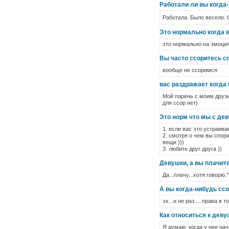
Работали ли вы когда-
Работала. Было весело.
Это нормально когда в
это нормально.на эмоция
Вы часто ссоритесь с
вообще не ссоримся
вас раздражает когда 
Мой парень с моим друзь
для ссор нет)
Это норм что мы с де
1. если вас это устраива
2. смотря о чем вы спори
вещи )))
3. любите друг друга ))
Девушки, а вы плачит
Да...плачу...хотя говорю
А вы когда-нибудь ссо
эх...и не раз.....права 
Как относиться к деву
Я думаю, когда у нее нач