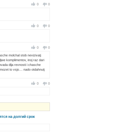
0
0
0
0
0
0
hasche molchal stob nevizivatj
oljwe komplimentov, inoj raz dari
ovada dlja revnosti i chasche
omozet to vsjo.... nado otdahnutj
0
0
ятся на долгий срок