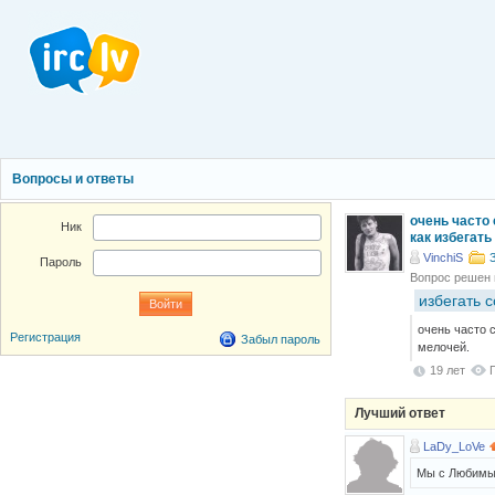
Вопросы и ответы
очень часто 
Ник
как избегать
VinchiS
Пароль
Вопрос решен
избегать 
очень часто 
Регистрация
Забыл пароль
мелочей.
19 лет
Лучший ответ
LaDy_LoVe
Мы с Любимым