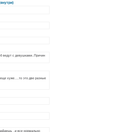
(внутри)
еб ведут с девушками..Причин
еще хуже.....то это две разные
прийдешь ..и все нормально