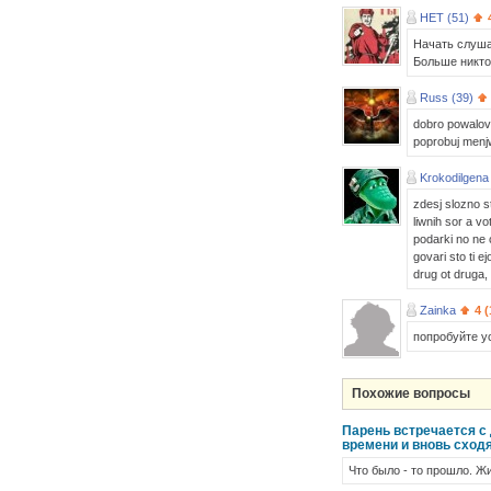
HET (51)
Начать слуша
Больше никто
Russ (39)
dobro powalovat
poprobuj menjwe
Krokodilgena
zdesj slozno st
liwnih sor a vo
podarki no ne 
govari sto ti e
drug ot druga, 
Zainka
4 
попробуйте ус
Похожие вопросы
Парень встречается с
времени и вновь сходя
Что было - то прошло. Ж