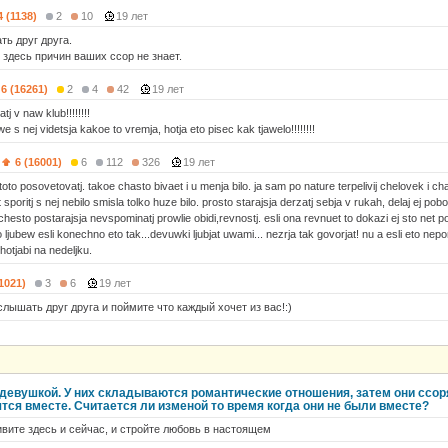
4 (1138)
2
10
19 лет
ть друг друга.
 здесь причин ваших ссор не знает.
6 (16261)
2
4
42
19 лет
j v naw klub!!!!!!!!
 s nej videtsja kakoe to vremja, hotja eto pisec kak tjawelo!!!!!!!!
6 (16001)
6
112
326
19 лет
oto posovetovatj. takoe chasto bivaet i u menja bilo. ja sam po nature terpelivij chelovek i c
t sporitj s nej nebilo smisla tolko huze bilo. prosto starajsja derzatj sebja v rukah, delaj ej pob
chesto postarajsja nevspominatj prowlie obidi,revnostj. esli ona revnuet to dokazi ej sto net p
jo ljubew esli konechno eto tak...devuwki ljubjat uwami... nezrja tak govorjat! nu a esli eto nep
hotjabi na nedeljku.
(1021)
3
6
19 лет
лышать друг друга и поймите что каждый хочет из вас!:)
 девушкой. У них складываются романтические отношения, затем они ссор
тся вместе. Считается ли изменой то время когда они не были вместе?
ивите здесь и сейчас, и стройте любовь в настоящем