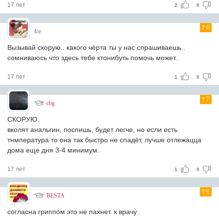
17 лет
2
0
6
Ice
Вызывай скорую.. какого чёрта ты у нас спрашиваешь..
сомниваюсь что здесь тебе ктонибуть помочь может..
17 лет
1
0
7
cbg
СКОРУЮ.
вколят анальгин, поспишь, будет легче, но если есть
тнмпература то она так быстро не спадёт, лучше отлежацца
дома еще дня 3-4 минимум.
17 лет
1
0
8
BESTA
согласна гриппом это не пахнет. к врачу.