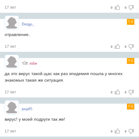
17 лет
0
0
4
Dezigo_
отравление..
17 лет
0
0
6
milae
да это вирус такой.щас как раз эпидемия пошла.у многих
знакомых такая же ситуация.
17 лет
0
0
4
jusja95
вирус! у моей подруги так же!
17 лет
0
0