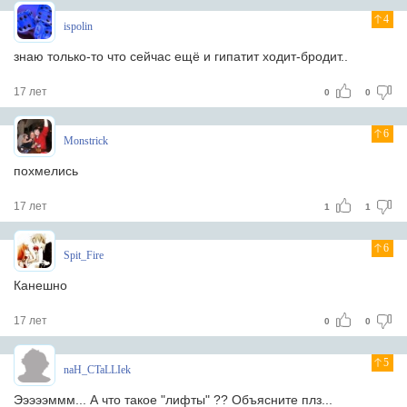
4
ispolin
знаю только-то что сейчас ещё и гипатит ходит-бродит..
17 лет
0
0
6
Monstrick
похмелись
17 лет
1
1
6
Spit_Fire
Канешно
17 лет
0
0
5
naH_CTaLLIek
Эээээммм... А что такое "лифты" ?? Объясните плз...