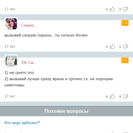
17 лет
0
0
6
Сладкая_
вызывай скорую парень.. ты сильно болен
17 лет
0
0
7
Сая
1) не грипп это
2) вызывай лучше сразу врача и срочно,т.к. не хорошие
симптомы
17 лет
0
0
Похожие вопросы
Кто еще заболел?