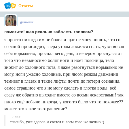
Ответы
gameover
помогите! щас реально заболеть гриппом?
я просто никогда им не болел и щас не могу понять, что со
со мной происходит, вчера утром ложился спать, чувствовал
себя нормально, проспал весь день, и вечером проснулся от
того что невыносимо болят ноги и ноёт поясница, тело
знобит до холодного пота, я даже разогнуться нормально не
могу, ноги ужасно холодные, при люом резком движении
темнеет в глазах и такие лифты почти до потери сознания,
самое страшное что я не могу сделать и глотка воды, всё
сразу же обратно выходит вместе со всеми лекарствами! так
плохо ещё небыло никогда, у кого то было что то похожее??
может это какое то отравление?
17 лет
спасибо, уже здоров и светел и всем того же желаю :)