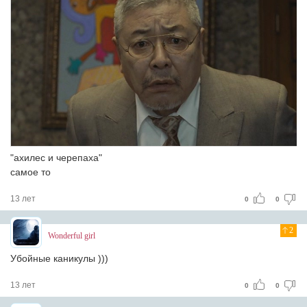
"ахилес и черепаха"
самое то
13 лет
0
0
2
Wonderful girl
Убойные каникулы )))
13 лет
0
0